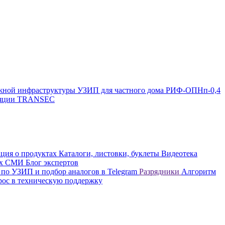
жной инфраструктуры
УЗИП для частного дома
РИФ-ОПНп-0,4
оляции TRANSEC
ция о продуктах
Каталоги, листовки, буклеты
Видеотека
вых СМИ
Блог экспертов
 по УЗИП и подбор аналогов в Telegram
Разрядники
Алгоритм
рос в техническую поддержку