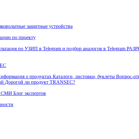
ковольтные защитные устройства
тацию по проекту
льтация по УЗИП в Telegram и подбор аналогов в Telegram
РАЗ
EC
нформация о продуктах
Каталоги, листовки, буклеты
Вопрос-от
ний
Дорогой ли продукт TRANSEC?
ых СМИ
Блог экспертов
нности