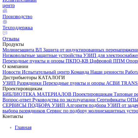
центр
Производство
Техподдержка
Отзывы
Продукты
Молниезащита ВЛ
Защита от индуктированных перенапряжен
Низковольтные защитные устройства
УЗИП для электроснабж
Переходные пункты и опоры
ПКПО-КВ
Цифровой ППМ
Опо
О компании
Новости
Испытательный центр
Команда
Наши ценности
Работ
Дистрибьюторы
КАТАЛОГИ
УЗИП
Разрядники
Переходные пункты и опоры
АСВИ TRANS
Проектировщикам
БИБЛИОТЕКА МАТЕРИАЛОВ
Проектировщикам
Типовые р
Вопрос-ответ
Руководства по эксплуатации
Сертификаты
ОП
СЕРВИСЫ ПОДБОРА
УЗИП
Алгоритм подбора УЗИП от задач
выбора разрядников
Сервис по подбору молниезащитных устрой
Контакты
Главная