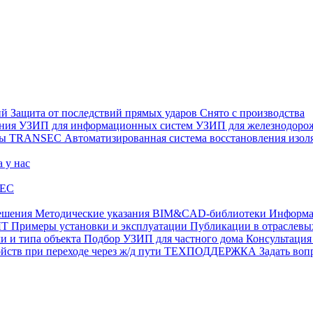
ий
Защита от последствий прямых ударов
Снято с производства
ения
УЗИП для информационных систем
УЗИП для железнодоро
ры
TRANSEC
Автоматизированная система восстановления из
а у нас
EC
ешения
Методические указания
BIM&CAD-библиотеки
Информа
ЫТ
Примеры установки и эксплуатации
Публикации в отрасле
и и типа объекта
Подбор УЗИП для частного дома
Консультация
ств при переходе через ж/д пути
ТЕХПОДДЕРЖКА
Задать воп