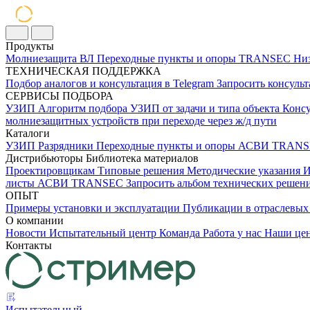
Продукты
Молниезащита ВЛ
Переходные пункты и опоры
TRANSEC
Низ
ТЕХНИЧЕСКАЯ ПОДДЕРЖКА
Подбор аналогов и консультация в Telegram
Запросить консуль
СЕРВИСЫ ПОДБОРА
УЗИП
Алгоритм подбора УЗИП от задачи и типа объекта
Консу
молниезащитных устройств при переходе через ж/д пути
Каталоги
УЗИП
Разрядники
Переходные пункты и опоры
АСВИ TRANS
Дистрибьюторы
Библиотека материалов
Проектировщикам
Типовые решения
Методические указания
И
листы
АСВИ TRANSEC
Запросить альбом технических реше
ОПЫТ
Примеры установки и эксплуатации
Публикации в отраслев
О компании
Новости
Испытательный центр
Команда
Работа у нас
Наши це
Контакты
Испытательный