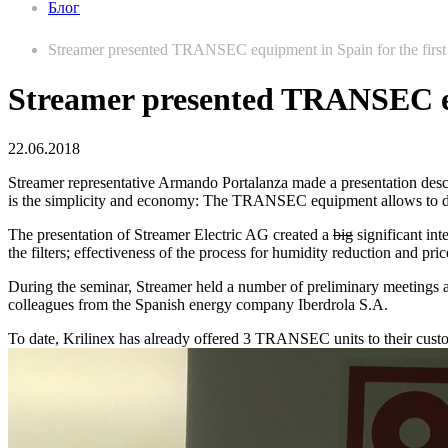
Блог
Streamer presented TRANSEC equipment in Spain for the first
Streamer presented TRANSEC equ
22.06.2018
Streamer representative Armando Portalanza made a presentation desc
is the simplicity and economy: The TRANSEC equipment allows to dry
The presentation of Streamer Electric AG created a
big
significant int
the filters; effectiveness of the process for humidity reduction and pric
During the seminar, Streamer held a number of preliminary meetings and
colleagues from the Spanish energy company Iberdrola S.A.
To date, Krilinex has already offered 3 TRANSEC units to their custom