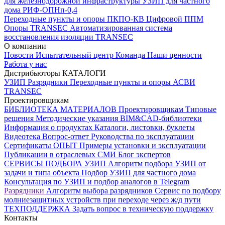
для железнодорожной инфраструктуры
УЗИП для частного
дома
РИФ-ОПНп-0,4
Переходные пункты и опоры
ПКПО-КВ
Цифровой ППМ
Опоры
TRANSEC
Автоматизированная система
восстановления изоляции TRANSEC
О компании
Новости
Испытательный центр
Команда
Наши ценности
Работа у нас
Дистрибьюторы
КАТАЛОГИ
УЗИП
Разрядники
Переходные пункты и опоры
АСВИ
TRANSEC
Проектировщикам
БИБЛИОТЕКА МАТЕРИАЛОВ
Проектировщикам
Типовые
решения
Методические указания
BIM&CAD-библиотеки
Информация о продуктах
Каталоги, листовки, буклеты
Видеотека
Вопрос-ответ
Руководства по эксплуатации
Сертификаты
ОПЫТ
Примеры установки и эксплуатации
Публикации в отраслевых СМИ
Блог экспертов
СЕРВИСЫ ПОДБОРА
УЗИП
Алгоритм подбора УЗИП от
задачи и типа объекта
Подбор УЗИП для частного дома
Консультация по УЗИП и подбор аналогов в Telegram
Разрядники
Алгоритм выбора разрядников
Сервис по подбору
молниезащитных устройств при переходе через ж/д пути
ТЕХПОДДЕРЖКА
Задать вопрос в техническую поддержку
Контакты