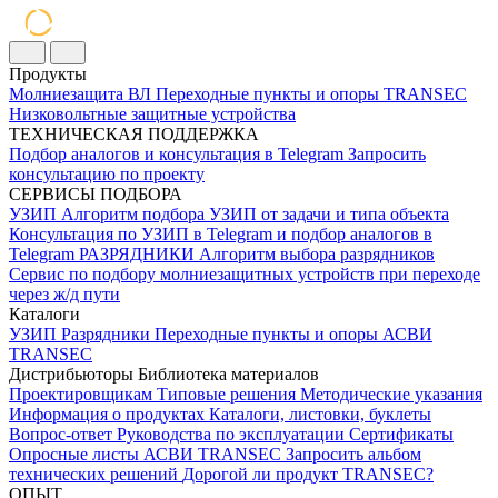
Продукты
Молниезащита ВЛ
Переходные пункты и опоры
TRANSEC
Низковольтные защитные устройства
ТЕХНИЧЕСКАЯ ПОДДЕРЖКА
Подбор аналогов и консультация в Telegram
Запросить
консультацию по проекту
СЕРВИСЫ ПОДБОРА
УЗИП
Алгоритм подбора УЗИП от задачи и типа объекта
Консультация по УЗИП в Telegram и подбор аналогов в
Telegram
РАЗРЯДНИКИ
Алгоритм выбора разрядников
Сервис по подбору молниезащитных устройств при переходе
через ж/д пути
Каталоги
УЗИП
Разрядники
Переходные пункты и опоры
АСВИ
TRANSEC
Дистрибьюторы
Библиотека материалов
Проектировщикам
Типовые решения
Методические указания
Информация о продуктах
Каталоги, листовки, буклеты
Вопрос-ответ
Руководства по эксплуатации
Сертификаты
Опросные листы
АСВИ TRANSEC
Запросить альбом
технических решений
Дорогой ли продукт TRANSEC?
ОПЫТ