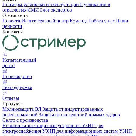
Примеры установки и эксплуатации
Публикации в
отраслевых СМИ
Блог экспертов
О компании
Новости
Испытательный центр
Команда
Работа у нас
Наши
ценности
Контакты
Испытательный
центр
Производство
Техподдержка
Отзывы
Продукты
Молниезащита ВЛ
Защита от индуктированных
перенапряжений
Защита от последствий прямых ударов
Снято с производства
Низковольтные защитные устройства
УЗИП для
электроснабжения
УЗИП для информационных систем
УЗИП