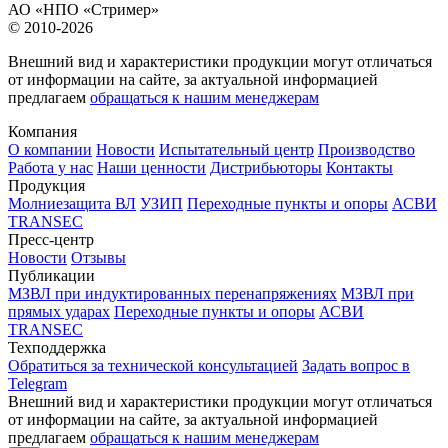
АО «НПО «Стример»
© 2010-2026
Внешний вид и характеристики продукции могут отличаться
от информации на сайте, за актуальной информацией
предлагаем
обращаться к нашим менеджерам
Компания
О компании
Новости
Испытательный центр
Производство
Работа у нас
Наши ценности
Дистрибьюторы
Контакты
Продукция
Молниезащита ВЛ
УЗИП
Переходные пункты и опоры
АСВИ
TRANSEC
Пресс-центр
Новости
Отзывы
Публикации
МЗВЛ при индуктированных перенапряжениях
МЗВЛ при
прямых ударах
Переходные пункты и опоры
АСВИ
TRANSEC
Техподдержка
Обратиться за технической консультацией
Задать вопрос в
Telegram
Внешний вид и характеристики продукции могут отличаться
от информации на сайте, за актуальной информацией
предлагаем
обращаться к нашим менеджерам