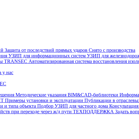
ий
Защита от последствий прямых ударов
Снято с производства
ения
УЗИП для информационных систем
УЗИП для железнодоро
ры
TRANSEC
Автоматизированная система восстановления из
а у нас
EC
ешения
Методические указания
BIM&CAD-библиотеки
Информа
ЫТ
Примеры установки и эксплуатации
Публикации в отрасле
и и типа объекта
Подбор УЗИП для частного дома
Консультация
ств при переходе через ж/д пути
ТЕХПОДДЕРЖКА
Задать воп