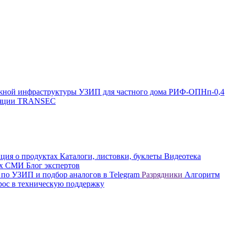
жной инфраструктуры
УЗИП для частного дома
РИФ-ОПНп-0,4
оляции TRANSEC
ция о продуктах
Каталоги, листовки, буклеты
Видеотека
вых СМИ
Блог экспертов
 по УЗИП и подбор аналогов в Telegram
Разрядники
Алгоритм
рос в техническую поддержку