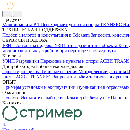
Продукты
Молниезащита ВЛ
Переходные пункты и опоры
TRANSEC
Низ
ТЕХНИЧЕСКАЯ ПОДДЕРЖКА
Подбор аналогов и консультация в Telegram
Запросить консуль
СЕРВИСЫ ПОДБОРА
УЗИП
Алгоритм подбора УЗИП от задачи и типа объекта
Консу
молниезащитных устройств при переходе через ж/д пути
Каталоги
УЗИП
Разрядники
Переходные пункты и опоры
АСВИ TRANS
Дистрибьюторы
Библиотека материалов
Проектировщикам
Типовые решения
Методические указания
И
листы
АСВИ TRANSEC
Запросить альбом технических реше
ОПЫТ
Примеры установки и эксплуатации
Публикации в отраслев
О компании
Новости
Испытательный центр
Команда
Работа у нас
Наши це
Контакты
Испытательный