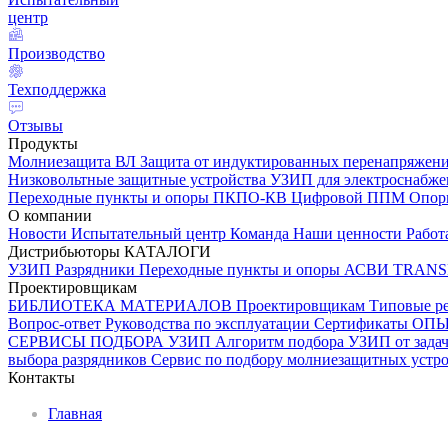
центр
Производство
Техподдержка
Отзывы
Продукты
Молниезащита ВЛ
Защита от индуктированных перенапряжен
Низковольтные защитные устройства
УЗИП для электроснабж
Переходные пункты и опоры
ПКПО-КВ
Цифровой ППМ
Опо
О компании
Новости
Испытательный центр
Команда
Наши ценности
Работ
Дистрибьюторы
КАТАЛОГИ
УЗИП
Разрядники
Переходные пункты и опоры
АСВИ TRANS
Проектировщикам
БИБЛИОТЕКА МАТЕРИАЛОВ
Проектировщикам
Типовые р
Вопрос-ответ
Руководства по эксплуатации
Сертификаты
ОП
СЕРВИСЫ ПОДБОРА
УЗИП
Алгоритм подбора УЗИП от задач
выбора разрядников
Сервис по подбору молниезащитных устрой
Контакты
Главная