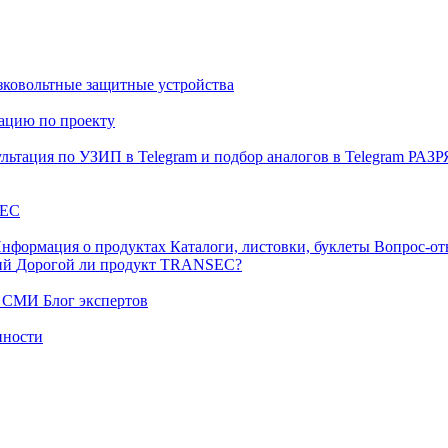
ковольтные защитные устройства
тацию по проекту
льтация по УЗИП в Telegram и подбор аналогов в Telegram
РАЗ
EC
нформация о продуктах
Каталоги, листовки, буклеты
Вопрос-от
ний
Дорогой ли продукт TRANSEC?
ых СМИ
Блог экспертов
нности