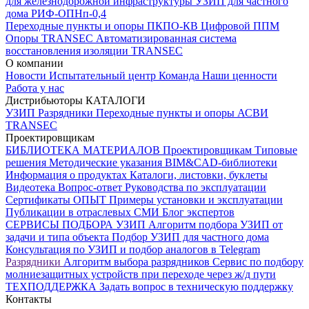
для железнодорожной инфраструктуры
УЗИП для частного
дома
РИФ-ОПНп-0,4
Переходные пункты и опоры
ПКПО-КВ
Цифровой ППМ
Опоры
TRANSEC
Автоматизированная система
восстановления изоляции TRANSEC
О компании
Новости
Испытательный центр
Команда
Наши ценности
Работа у нас
Дистрибьюторы
КАТАЛОГИ
УЗИП
Разрядники
Переходные пункты и опоры
АСВИ
TRANSEC
Проектировщикам
БИБЛИОТЕКА МАТЕРИАЛОВ
Проектировщикам
Типовые
решения
Методические указания
BIM&CAD-библиотеки
Информация о продуктах
Каталоги, листовки, буклеты
Видеотека
Вопрос-ответ
Руководства по эксплуатации
Сертификаты
ОПЫТ
Примеры установки и эксплуатации
Публикации в отраслевых СМИ
Блог экспертов
СЕРВИСЫ ПОДБОРА
УЗИП
Алгоритм подбора УЗИП от
задачи и типа объекта
Подбор УЗИП для частного дома
Консультация по УЗИП и подбор аналогов в Telegram
Разрядники
Алгоритм выбора разрядников
Сервис по подбору
молниезащитных устройств при переходе через ж/д пути
ТЕХПОДДЕРЖКА
Задать вопрос в техническую поддержку
Контакты