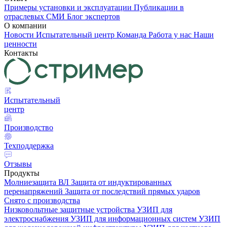
Примеры установки и эксплуатации
Публикации в
отраслевых СМИ
Блог экспертов
О компании
Новости
Испытательный центр
Команда
Работа у нас
Наши
ценности
Контакты
Испытательный
центр
Производство
Техподдержка
Отзывы
Продукты
Молниезащита ВЛ
Защита от индуктированных
перенапряжений
Защита от последствий прямых ударов
Снято с производства
Низковольтные защитные устройства
УЗИП для
электроснабжения
УЗИП для информационных систем
УЗИП