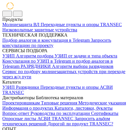
Продукты
Молниезащита ВЛ
Переходные пункты и опоры
TRANSEC
Низковольтные защитные устройства
ТЕХНИЧЕСКАЯ ПОДДЕРЖКА
Подбор аналогов и консультация в Telegram
Запросить
консультацию по проекту
СЕРВИСЫ ПОДБОРА
УЗИП
Алгоритм подбора УЗИП от задачи и типа объекта
Консультация по УЗИП в Telegram и подбор аналогов в
Telegram
РАЗРЯДНИКИ
Алгоритм выбора разрядников
Сервис по подбору молниезащитных устройств при переходе
через ж/д пути
Каталоги
УЗИП
Разрядники
Переходные пункты и опоры
АСВИ
TRANSEC
Дистрибьюторы
Библиотека материалов
Проектировщикам
Типовые решения
Методические указания
Информация о продуктах
Каталоги, листовки, буклеты
Вопрос-ответ
Руководства по эксплуатации
Сертификаты
Опросные листы
АСВИ TRANSEC
Запросить альбом
технических решений
Дорогой ли продукт TRANSEC?
ОПЫТ