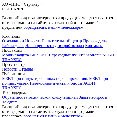
АО «НПО «Стример»
© 2010-2026
Внешний вид и характеристики продукции могут отличаться
от информации на сайте, за актуальной информацией
предлагаем
обращаться к нашим менеджерам
Компания
О компании
Новости
Испытательный центр
Производство
Работа у нас
Наши ценности
Дистрибьюторы
Контакты
Продукция
Молниезащита ВЛ
УЗИП
Переходные пункты и опоры
АСВИ
TRANSEC
Пресс-центр
Новости
Отзывы
Публикации
МЗВЛ при индуктированных перенапряжениях
МЗВЛ при
прямых ударах
Переходные пункты и опоры
АСВИ
TRANSEC
Техподдержка
Обратиться за технической консультацией
Задать вопрос в
Telegram
Внешний вид и характеристики продукции могут отличаться
от информации на сайте, за актуальной информацией
предлагаем
обращаться к нашим менеджерам