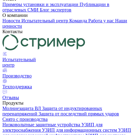
Примеры установки и эксплуатации
Публикации в
отраслевых СМИ
Блог экспертов
О компании
Новости
Испытательный центр
Команда
Работа у нас
Наши
ценности
Контакты
Испытательный
центр
Производство
Техподдержка
Отзывы
Продукты
Молниезащита ВЛ
Защита от индуктированных
перенапряжений
Защита от последствий прямых ударов
Снято с производства
Низковольтные защитные устройства
УЗИП для
электроснабжения
УЗИП для информационных систем
УЗИП