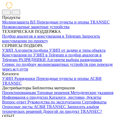
Продукты
Молниезащита ВЛ
Переходные пункты и опоры
TRANSEC
Низковольтные защитные устройства
ТЕХНИЧЕСКАЯ ПОДДЕРЖКА
Подбор аналогов и консультация в Telegram
Запросить
консультацию по проекту
СЕРВИСЫ ПОДБОРА
УЗИП
Алгоритм подбора УЗИП от задачи и типа объекта
Консультация по УЗИП в Telegram и подбор аналогов в
Telegram
РАЗРЯДНИКИ
Алгоритм выбора разрядников
Сервис по подбору молниезащитных устройств при переходе
через ж/д пути
Каталоги
УЗИП
Разрядники
Переходные пункты и опоры
АСВИ
TRANSEC
Дистрибьюторы
Библиотека материалов
Проектировщикам
Типовые решения
Методические указания
Информация о продуктах
Каталоги, листовки, буклеты
Вопрос-ответ
Руководства по эксплуатации
Сертификаты
Опросные листы
АСВИ TRANSEC
Запросить альбом
технических решений
Дорогой ли продукт TRANSEC?
ОПЫТ