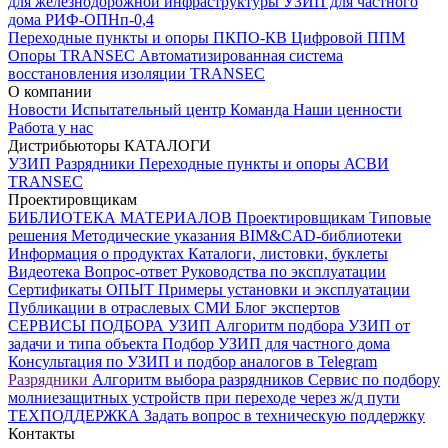
для железнодорожной инфраструктуры
УЗИП для частного
дома
РИФ-ОПНп-0,4
Переходные пункты и опоры
ПКПО-КВ
Цифровой ППМ
Опоры
TRANSEC
Автоматизированная система
восстановления изоляции TRANSEC
О компании
Новости
Испытательный центр
Команда
Наши ценности
Работа у нас
Дистрибьюторы
КАТАЛОГИ
УЗИП
Разрядники
Переходные пункты и опоры
АСВИ
TRANSEC
Проектировщикам
БИБЛИОТЕКА МАТЕРИАЛОВ
Проектировщикам
Типовые
решения
Методические указания
BIM&CAD-библиотеки
Информация о продуктах
Каталоги, листовки, буклеты
Видеотека
Вопрос-ответ
Руководства по эксплуатации
Сертификаты
ОПЫТ
Примеры установки и эксплуатации
Публикации в отраслевых СМИ
Блог экспертов
СЕРВИСЫ ПОДБОРА
УЗИП
Алгоритм подбора УЗИП от
задачи и типа объекта
Подбор УЗИП для частного дома
Консультация по УЗИП и подбор аналогов в Telegram
Разрядники
Алгоритм выбора разрядников
Сервис по подбору
молниезащитных устройств при переходе через ж/д пути
ТЕХПОДДЕРЖКА
Задать вопрос в техническую поддержку
Контакты