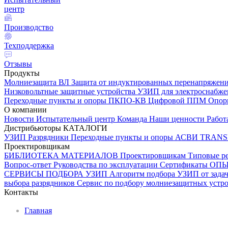
центр
Производство
Техподдержка
Отзывы
Продукты
Молниезащита ВЛ
Защита от индуктированных перенапряжен
Низковольтные защитные устройства
УЗИП для электроснабж
Переходные пункты и опоры
ПКПО-КВ
Цифровой ППМ
Опо
О компании
Новости
Испытательный центр
Команда
Наши ценности
Работ
Дистрибьюторы
КАТАЛОГИ
УЗИП
Разрядники
Переходные пункты и опоры
АСВИ TRANS
Проектировщикам
БИБЛИОТЕКА МАТЕРИАЛОВ
Проектировщикам
Типовые р
Вопрос-ответ
Руководства по эксплуатации
Сертификаты
ОП
СЕРВИСЫ ПОДБОРА
УЗИП
Алгоритм подбора УЗИП от задач
выбора разрядников
Сервис по подбору молниезащитных устрой
Контакты
Главная