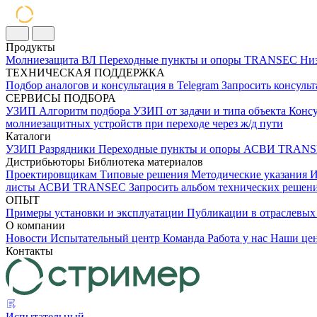
Продукты
Молниезащита ВЛ
Переходные пункты и опоры
TRANSEC
Низ
ТЕХНИЧЕСКАЯ ПОДДЕРЖКА
Подбор аналогов и консультация в Telegram
Запросить консуль
СЕРВИСЫ ПОДБОРА
УЗИП
Алгоритм подбора УЗИП от задачи и типа объекта
Консу
молниезащитных устройств при переходе через ж/д пути
Каталоги
УЗИП
Разрядники
Переходные пункты и опоры
АСВИ TRANS
Дистрибьюторы
Библиотека материалов
Проектировщикам
Типовые решения
Методические указания
И
листы
АСВИ TRANSEC
Запросить альбом технических реше
ОПЫТ
Примеры установки и эксплуатации
Публикации в отраслев
О компании
Новости
Испытательный центр
Команда
Работа у нас
Наши це
Контакты
Испытательный