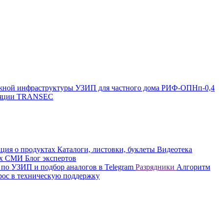
жной инфраструктуры
УЗИП для частного дома
РИФ-ОПНп-0,4
оляции TRANSEC
ция о продуктах
Каталоги, листовки, буклеты
Видеотека
вых СМИ
Блог экспертов
 по УЗИП и подбор аналогов в Telegram
Разрядники
Алгоритм
рос в техническую поддержку