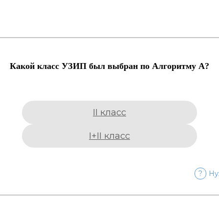
Какой класс УЗИП был выбран по Алгоритму А?
II класс
I+II класс
?
Ну