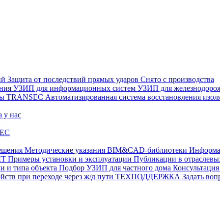
ий
Защита от последствий прямых ударов
Снято с производства
ения
УЗИП для информационных систем
УЗИП для железнодоро
ры
TRANSEC
Автоматизированная система восстановления из
а у нас
EC
ешения
Методические указания
BIM&CAD-библиотеки
Информа
ЫТ
Примеры установки и эксплуатации
Публикации в отрасле
и и типа объекта
Подбор УЗИП для частного дома
Консультация
ств при переходе через ж/д пути
ТЕХПОДДЕРЖКА
Задать воп