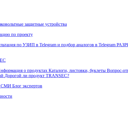
ковольтные защитные устройства
тацию по проекту
льтация по УЗИП в Telegram и подбор аналогов в Telegram
РАЗ
EC
нформация о продуктах
Каталоги, листовки, буклеты
Вопрос-от
ний
Дорогой ли продукт TRANSEC?
ых СМИ
Блог экспертов
нности