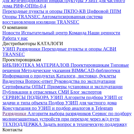
для железнодорожной инфраструктуры
УЗИП для частного
дома
РИФ-ОПНп-0,4
Переходные пункты и опоры
ПКПО-КВ
Цифровой ППМ
Опоры
TRANSEC
Автоматизированная система
восстановления изоляции TRANSEC
О компании
Новости
Испытательный центр
Команда
Наши ценности
Работа у нас
Дистрибьюторы
КАТАЛОГИ
УЗИП
Разрядники
Переходные пункты и опоры
АСВИ
TRANSEC
Проектировщикам
БИБЛИОТЕКА МАТЕРИАЛОВ
Проектировщикам
Типовые
решения
Методические указания
BIM&CAD-библиотеки
Информация о продуктах
Каталоги, листовки, буклеты
Видеотека
Вопрос-ответ
Руководства по эксплуатации
Сертификаты
ОПЫТ
Примеры установки и эксплуатации
Публикации в отраслевых СМИ
Блог экспертов
СЕРВИСЫ ПОДБОРА
УЗИП
Алгоритм подбора УЗИП от
задачи и типа объекта
Подбор УЗИП для частного дома
Консультация по УЗИП и подбор аналогов в Telegram
Разрядники
Алгоритм выбора разрядников
Сервис по подбору
молниезащитных устройств при переходе через ж/д пути
ТЕХПОДДЕРЖКА
Задать вопрос в техническую поддержку
Контакты