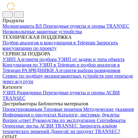
Продукты
Молниезащита ВЛ
Переходные пункты и опоры
TRANSEC
Низковольтные защитные устройства
ТЕХНИЧЕСКАЯ ПОДДЕРЖКА
Подбор аналогов и консультация в Telegram
Запросить
консультацию по проекту
СЕРВИСЫ ПОДБОРА
УЗИП
Алгоритм подбора УЗИП от задачи и типа объекта
Консультация по УЗИП в Telegram и подбор аналогов в
Telegram
РАЗРЯДНИКИ
Алгоритм выбора разрядников
Сервис по подбору молниезащитных устройств при переходе
через ж/д пути
Каталоги
УЗИП
Разрядники
Переходные пункты и опоры
АСВИ
TRANSEC
Дистрибьюторы
Библиотека материалов
Проектировщикам
Типовые решения
Методические указания
Информация о продуктах
Каталоги, листовки, буклеты
Вопрос-ответ
Руководства по эксплуатации
Сертификаты
Опросные листы
АСВИ TRANSEC
Запросить альбом
технических решений
Дорогой ли продукт TRANSEC?
ОПЫТ