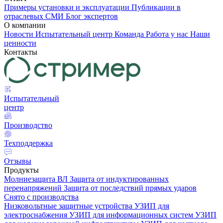
Примеры установки и эксплуатации
Публикации в
отраслевых СМИ
Блог экспертов
О компании
Новости
Испытательный центр
Команда
Работа у нас
Наши
ценности
Контакты
Испытательный
центр
Производство
Техподдержка
Отзывы
Продукты
Молниезащита ВЛ
Защита от индуктированных
перенапряжений
Защита от последствий прямых ударов
Снято с производства
Низковольтные защитные устройства
УЗИП для
электроснабжения
УЗИП для информационных систем
УЗИП