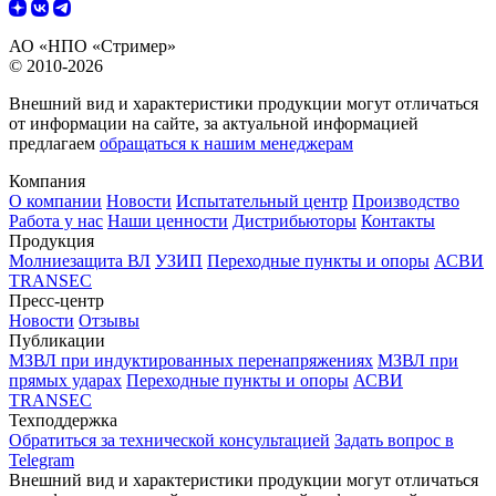
АО «НПО «Стример»
© 2010-2026
Внешний вид и характеристики продукции могут отличаться
от информации на сайте, за актуальной информацией
предлагаем
обращаться к нашим менеджерам
Компания
О компании
Новости
Испытательный центр
Производство
Работа у нас
Наши ценности
Дистрибьюторы
Контакты
Продукция
Молниезащита ВЛ
УЗИП
Переходные пункты и опоры
АСВИ
TRANSEC
Пресс-центр
Новости
Отзывы
Публикации
МЗВЛ при индуктированных перенапряжениях
МЗВЛ при
прямых ударах
Переходные пункты и опоры
АСВИ
TRANSEC
Техподдержка
Обратиться за технической консультацией
Задать вопрос в
Telegram
Внешний вид и характеристики продукции могут отличаться