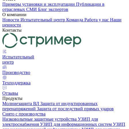
Примеры установки и эксплуатации
Публикации в
отраслевых СМИ
Блог экспертов
О компании
Новости
Испытательный центр
Команда
Работа у нас
Наши
ценности
Контакты
Испытательный
центр
Производство
Техподдержка
Отзывы
Продукты
Молниезащита ВЛ
Защита от индуктированных
перенапряжений
Защита от последствий прямых ударов
Снято с производства
Низковольтные защитные устройства
УЗИП для
электроснабжения
УЗИП для информационных систем
УЗИП