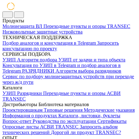
Продукты
Молниезащита ВЛ
Переходные пункты и опоры
TRANSEC
Низковольтные защитные устройства
ТЕХНИЧЕСКАЯ ПОДДЕРЖКА
Подбор аналогов и консультация в Telegram
Запросить
консультацию по проекту
СЕРВИСЫ ПОДБОРА
УЗИП
Алгоритм подбора УЗИП от задачи и типа объекта
Консультация по УЗИП в Telegram и подбор аналогов в
Telegram
РАЗРЯДНИКИ
Алгоритм выбора разрядников
Сервис по подбору молниезащитных устройств при переходе
через ж/д пути
Каталоги
УЗИП
Разрядники
Переходные пункты и опоры
АСВИ
TRANSEC
Дистрибьюторы
Библиотека материалов
Проектировщикам
Типовые решения
Методические указания
Информация о продуктах
Каталоги, листовки, буклеты
Вопрос-ответ
Руководства по эксплуатации
Сертификаты
Опросные листы
АСВИ TRANSEC
Запросить альбом
технических решений
Дорогой ли продукт TRANSEC?
ОПЫТ