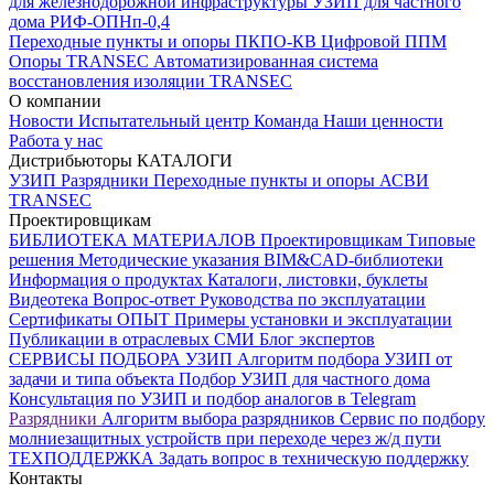
для железнодорожной инфраструктуры
УЗИП для частного
дома
РИФ-ОПНп-0,4
Переходные пункты и опоры
ПКПО-КВ
Цифровой ППМ
Опоры
TRANSEC
Автоматизированная система
восстановления изоляции TRANSEC
О компании
Новости
Испытательный центр
Команда
Наши ценности
Работа у нас
Дистрибьюторы
КАТАЛОГИ
УЗИП
Разрядники
Переходные пункты и опоры
АСВИ
TRANSEC
Проектировщикам
БИБЛИОТЕКА МАТЕРИАЛОВ
Проектировщикам
Типовые
решения
Методические указания
BIM&CAD-библиотеки
Информация о продуктах
Каталоги, листовки, буклеты
Видеотека
Вопрос-ответ
Руководства по эксплуатации
Сертификаты
ОПЫТ
Примеры установки и эксплуатации
Публикации в отраслевых СМИ
Блог экспертов
СЕРВИСЫ ПОДБОРА
УЗИП
Алгоритм подбора УЗИП от
задачи и типа объекта
Подбор УЗИП для частного дома
Консультация по УЗИП и подбор аналогов в Telegram
Разрядники
Алгоритм выбора разрядников
Сервис по подбору
молниезащитных устройств при переходе через ж/д пути
ТЕХПОДДЕРЖКА
Задать вопрос в техническую поддержку
Контакты