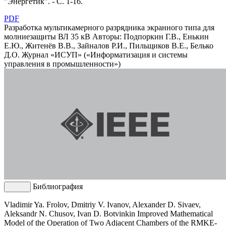
"Энергетик". - С. 1-16.
PDF
Разработка мультикамерного разрядника экранного типа для
молниезащиты ВЛ 35 кВ
Авторы: Подпоркин Г.В., Енькин
Е.Ю., Житенёв В.В., Зайналов Р.И., Пильщиков В.Е., Белько
Д.О.
Журнал «ИСУП» («Информатизация и системы
управления в промышленности»)
Библиография
Vladimir Ya. Frolov, Dmitriy V. Ivanov, Alexander D. Sivaev,
Aleksandr N. Chusov, Ivan D. Botvinkin Improved Mathematical
Model of the Operation of Two Adjacent Chambers of the RMKE-