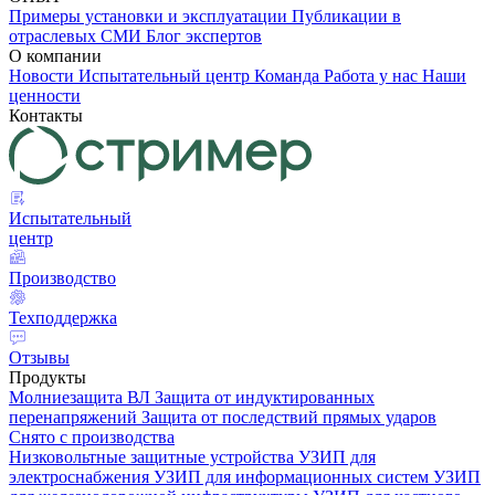
Примеры установки и эксплуатации
Публикации в
отраслевых СМИ
Блог экспертов
О компании
Новости
Испытательный центр
Команда
Работа у нас
Наши
ценности
Контакты
Испытательный
центр
Производство
Техподдержка
Отзывы
Продукты
Молниезащита ВЛ
Защита от индуктированных
перенапряжений
Защита от последствий прямых ударов
Снято с производства
Низковольтные защитные устройства
УЗИП для
электроснабжения
УЗИП для информационных систем
УЗИП