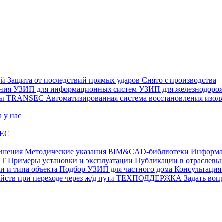
ий
Защита от последствий прямых ударов
Снято с производства
ения
УЗИП для информационных систем
УЗИП для железнодоро
ры
TRANSEC
Автоматизированная система восстановления из
а у нас
EC
ешения
Методические указания
BIM&CAD-библиотеки
Информа
ЫТ
Примеры установки и эксплуатации
Публикации в отрасле
и и типа объекта
Подбор УЗИП для частного дома
Консультация
ств при переходе через ж/д пути
ТЕХПОДДЕРЖКА
Задать воп