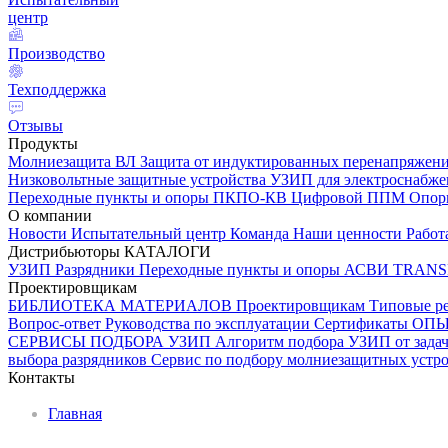
центр
Производство
Техподдержка
Отзывы
Продукты
Молниезащита ВЛ
Защита от индуктированных перенапряжен
Низковольтные защитные устройства
УЗИП для электроснабж
Переходные пункты и опоры
ПКПО-КВ
Цифровой ППМ
Опо
О компании
Новости
Испытательный центр
Команда
Наши ценности
Работ
Дистрибьюторы
КАТАЛОГИ
УЗИП
Разрядники
Переходные пункты и опоры
АСВИ TRANS
Проектировщикам
БИБЛИОТЕКА МАТЕРИАЛОВ
Проектировщикам
Типовые р
Вопрос-ответ
Руководства по эксплуатации
Сертификаты
ОП
СЕРВИСЫ ПОДБОРА
УЗИП
Алгоритм подбора УЗИП от задач
выбора разрядников
Сервис по подбору молниезащитных устрой
Контакты
Главная