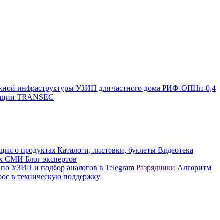
жной инфраструктуры
УЗИП для частного дома
РИФ-ОПНп-0,4
оляции TRANSEC
ция о продуктах
Каталоги, листовки, буклеты
Видеотека
вых СМИ
Блог экспертов
 по УЗИП и подбор аналогов в Telegram
Разрядники
Алгоритм
рос в техническую поддержку