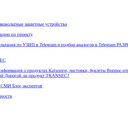
ковольтные защитные устройства
тацию по проекту
льтация по УЗИП в Telegram и подбор аналогов в Telegram
РАЗ
EC
нформация о продуктах
Каталоги, листовки, буклеты
Вопрос-от
ний
Дорогой ли продукт TRANSEC?
ых СМИ
Блог экспертов
нности