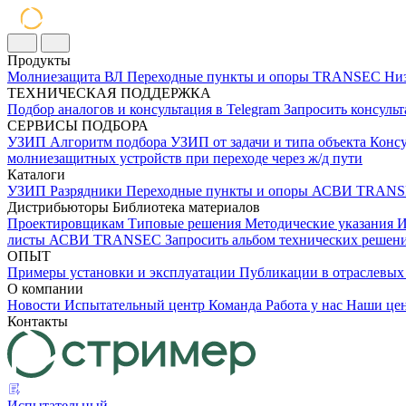
Продукты
Молниезащита ВЛ
Переходные пункты и опоры
TRANSEC
Низ
ТЕХНИЧЕСКАЯ ПОДДЕРЖКА
Подбор аналогов и консультация в Telegram
Запросить консуль
СЕРВИСЫ ПОДБОРА
УЗИП
Алгоритм подбора УЗИП от задачи и типа объекта
Консу
молниезащитных устройств при переходе через ж/д пути
Каталоги
УЗИП
Разрядники
Переходные пункты и опоры
АСВИ TRANS
Дистрибьюторы
Библиотека материалов
Проектировщикам
Типовые решения
Методические указания
И
листы
АСВИ TRANSEC
Запросить альбом технических реше
ОПЫТ
Примеры установки и эксплуатации
Публикации в отраслев
О компании
Новости
Испытательный центр
Команда
Работа у нас
Наши це
Контакты
Испытательный