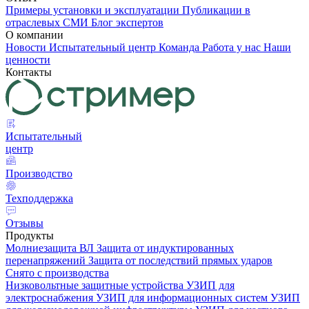
Примеры установки и эксплуатации
Публикации в
отраслевых СМИ
Блог экспертов
О компании
Новости
Испытательный центр
Команда
Работа у нас
Наши
ценности
Контакты
Испытательный
центр
Производство
Техподдержка
Отзывы
Продукты
Молниезащита ВЛ
Защита от индуктированных
перенапряжений
Защита от последствий прямых ударов
Снято с производства
Низковольтные защитные устройства
УЗИП для
электроснабжения
УЗИП для информационных систем
УЗИП