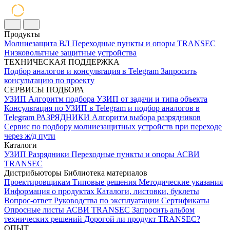
Продукты
Молниезащита ВЛ
Переходные пункты и опоры
TRANSEC
Низковольтные защитные устройства
ТЕХНИЧЕСКАЯ ПОДДЕРЖКА
Подбор аналогов и консультация в Telegram
Запросить
консультацию по проекту
СЕРВИСЫ ПОДБОРА
УЗИП
Алгоритм подбора УЗИП от задачи и типа объекта
Консультация по УЗИП в Telegram и подбор аналогов в
Telegram
РАЗРЯДНИКИ
Алгоритм выбора разрядников
Сервис по подбору молниезащитных устройств при переходе
через ж/д пути
Каталоги
УЗИП
Разрядники
Переходные пункты и опоры
АСВИ
TRANSEC
Дистрибьюторы
Библиотека материалов
Проектировщикам
Типовые решения
Методические указания
Информация о продуктах
Каталоги, листовки, буклеты
Вопрос-ответ
Руководства по эксплуатации
Сертификаты
Опросные листы
АСВИ TRANSEC
Запросить альбом
технических решений
Дорогой ли продукт TRANSEC?
ОПЫТ