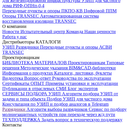
для железнодорожной инфраструктуры
УЗИП для частного
дома
РИФ-ОПНп-0,4
Переходные пункты и опоры
ПКПО-КВ
Цифровой ППМ
Опоры
TRANSEC
Автоматизированная система
восстановления изоляции TRANSEC
О компании
Новости
Испытательный центр
Команда
Наши ценности
Работа у нас
Дистрибьюторы
КАТАЛОГИ
УЗИП
Разрядники
Переходные пункты и опоры
АСВИ
TRANSEC
Проектировщикам
БИБЛИОТЕКА МАТЕРИАЛОВ
Проектировщикам
Типовые
решения
Методические указания
BIM&CAD-библиотеки
Информация о продуктах
Каталоги, листовки, буклеты
Видеотека
Вопрос-ответ
Руководства по эксплуатации
Сертификаты
ОПЫТ
Примеры установки и эксплуатации
Публикации в отраслевых СМИ
Блог экспертов
СЕРВИСЫ ПОДБОРА
УЗИП
Алгоритм подбора УЗИП от
задачи и типа объекта
Подбор УЗИП для частного дома
Консультация по УЗИП и подбор аналогов в Telegram
Разрядники
Алгоритм выбора разрядников
Сервис по подбору
молниезащитных устройств при переходе через ж/д пути
ТЕХПОДДЕРЖКА
Задать вопрос в техническую поддержку
Контакты