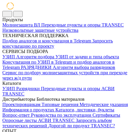
Продукты
Молниезащита ВЛ
Переходные пункты и опоры
TRANSEC
Низковольтные защитные устройства
ТЕХНИЧЕСКАЯ ПОДДЕРЖКА
Подбор аналогов и консультация в Telegram
Запросить
консультацию по проекту
СЕРВИСЫ ПОДБОРА
УЗИП
Алгоритм подбора УЗИП от задачи и типа объекта
Консультация по УЗИП в Telegram и подбор аналогов в
Telegram
РАЗРЯДНИКИ
Алгоритм выбора разрядников
Сервис по подбору молниезащитных устройств при переходе
через ж/д пути
Каталоги
УЗИП
Разрядники
Переходные пункты и опоры
АСВИ
TRANSEC
Дистрибьюторы
Библиотека материалов
Проектировщикам
Типовые решения
Методические указания
Информация о продуктах
Каталоги, листовки, буклеты
Вопрос-ответ
Руководства по эксплуатации
Сертификаты
Опросные листы
АСВИ TRANSEC
Запросить альбом
технических решений
Дорогой ли продукт TRANSEC?
ОПЫТ