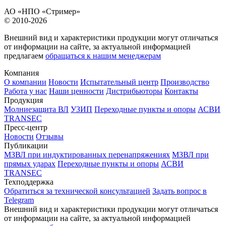
АО «НПО «Стример»
© 2010-2026
Внешний вид и характеристики продукции могут отличаться
от информации на сайте, за актуальной информацией
предлагаем
обращаться к нашим менеджерам
Компания
О компании
Новости
Испытательный центр
Производство
Работа у нас
Наши ценности
Дистрибьюторы
Контакты
Продукция
Молниезащита ВЛ
УЗИП
Переходные пункты и опоры
АСВИ
TRANSEC
Пресс-центр
Новости
Отзывы
Публикации
МЗВЛ при индуктированных перенапряжениях
МЗВЛ при
прямых ударах
Переходные пункты и опоры
АСВИ
TRANSEC
Техподдержка
Обратиться за технической консультацией
Задать вопрос в
Telegram
Внешний вид и характеристики продукции могут отличаться
от информации на сайте, за актуальной информацией