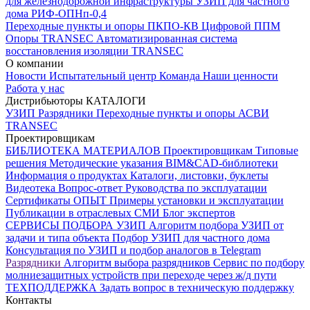
для железнодорожной инфраструктуры
УЗИП для частного
дома
РИФ-ОПНп-0,4
Переходные пункты и опоры
ПКПО-КВ
Цифровой ППМ
Опоры
TRANSEC
Автоматизированная система
восстановления изоляции TRANSEC
О компании
Новости
Испытательный центр
Команда
Наши ценности
Работа у нас
Дистрибьюторы
КАТАЛОГИ
УЗИП
Разрядники
Переходные пункты и опоры
АСВИ
TRANSEC
Проектировщикам
БИБЛИОТЕКА МАТЕРИАЛОВ
Проектировщикам
Типовые
решения
Методические указания
BIM&CAD-библиотеки
Информация о продуктах
Каталоги, листовки, буклеты
Видеотека
Вопрос-ответ
Руководства по эксплуатации
Сертификаты
ОПЫТ
Примеры установки и эксплуатации
Публикации в отраслевых СМИ
Блог экспертов
СЕРВИСЫ ПОДБОРА
УЗИП
Алгоритм подбора УЗИП от
задачи и типа объекта
Подбор УЗИП для частного дома
Консультация по УЗИП и подбор аналогов в Telegram
Разрядники
Алгоритм выбора разрядников
Сервис по подбору
молниезащитных устройств при переходе через ж/д пути
ТЕХПОДДЕРЖКА
Задать вопрос в техническую поддержку
Контакты