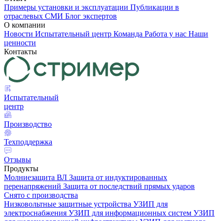
Примеры установки и эксплуатации
Публикации в
отраслевых СМИ
Блог экспертов
О компании
Новости
Испытательный центр
Команда
Работа у нас
Наши
ценности
Контакты
Испытательный
центр
Производство
Техподдержка
Отзывы
Продукты
Молниезащита ВЛ
Защита от индуктированных
перенапряжений
Защита от последствий прямых ударов
Снято с производства
Низковольтные защитные устройства
УЗИП для
электроснабжения
УЗИП для информационных систем
УЗИП