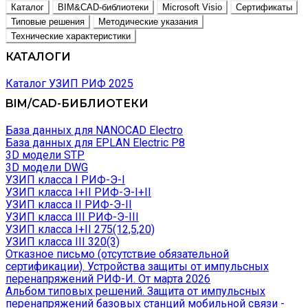
Каталог
BIM&CAD-библиотеки
Microsoft Visio
Сертификаты
Типовые решения
Методические указания
Технические характеристики
КАТАЛОГИ
Каталог УЗИП РИФ 2025
BIM/CAD-БИБЛИОТЕКИ
База данных для NANOCAD Electro
База данных для EPLAN Electric P8
3D модели STP
3D модели DWG
УЗИП класса I РИФ-Э-I
УЗИП класса I+II РИФ-Э-I+II
УЗИП класса II РИФ-Э-II
УЗИП класса III РИФ-Э-III
УЗИП класса I+II 275(12,5,20)
УЗИП класса III 320(3)
Отказное письмо (отсутствие обязательной
сертификации). Устройства защиты от импульсных
перенапряжений РИФ-И. От марта 2026
Альбом типовых решений. Защита от импульсных
перенапряжений базовых станций мобильной связи -