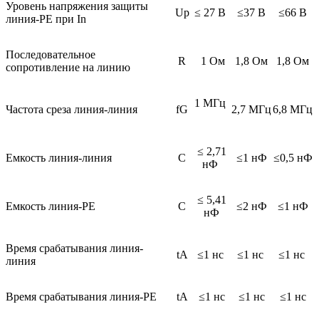
Уровень напряжения защиты
Up
≤ 27 В
≤37 В
≤66 В
линия-PE при In
Последовательное
R
1 Ом
1,8 Ом
1,8 Ом
сопротивление на линию
1 МГц
Частота среза линия-линия
fG
2,7 МГц
6,8 МГц
≤ 2,71
Емкость линия-линия
C
≤1 нФ
≤0,5 нФ
нФ
≤ 5,41
Емкость линия-PE
C
≤2 нФ
≤1 нФ
нФ
Время срабатывания линия-
tA
≤1 нс
≤1 нс
≤1 нс
линия
Время срабатывания линия-PE
tA
≤1 нс
≤1 нс
≤1 нс