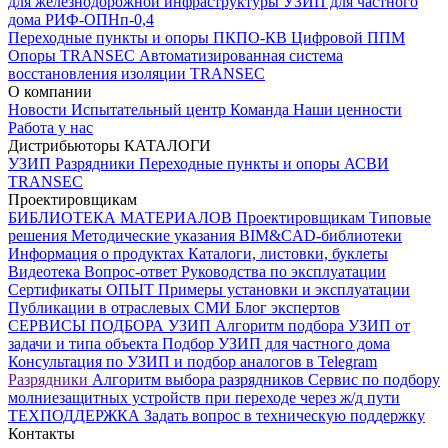
для железнодорожной инфраструктуры
УЗИП для частного
дома
РИФ-ОПНп-0,4
Переходные пункты и опоры
ПКПО-КВ
Цифровой ППМ
Опоры
TRANSEC
Автоматизированная система
восстановления изоляции TRANSEC
О компании
Новости
Испытательный центр
Команда
Наши ценности
Работа у нас
Дистрибьюторы
КАТАЛОГИ
УЗИП
Разрядники
Переходные пункты и опоры
АСВИ
TRANSEC
Проектировщикам
БИБЛИОТЕКА МАТЕРИАЛОВ
Проектировщикам
Типовые
решения
Методические указания
BIM&CAD-библиотеки
Информация о продуктах
Каталоги, листовки, буклеты
Видеотека
Вопрос-ответ
Руководства по эксплуатации
Сертификаты
ОПЫТ
Примеры установки и эксплуатации
Публикации в отраслевых СМИ
Блог экспертов
СЕРВИСЫ ПОДБОРА
УЗИП
Алгоритм подбора УЗИП от
задачи и типа объекта
Подбор УЗИП для частного дома
Консультация по УЗИП и подбор аналогов в Telegram
Разрядники
Алгоритм выбора разрядников
Сервис по подбору
молниезащитных устройств при переходе через ж/д пути
ТЕХПОДДЕРЖКА
Задать вопрос в техническую поддержку
Контакты