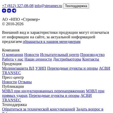
+7 (812) 327-08-08
info@streamer.ru
Техподдержка
АО «НПО «Стример»
© 2010-2026
Внешний вид и характеристики продукции могут отличаться
от информации на сайте, за актуальной информацией
предлагаем
обращаться к нашим менеджерам
Компания
О компании
Новости
Испытательный центр
Производство
Работа у нас
Наши ценности
Дистрибьюторы
Контакты
Продукция
Молниезащита ВЛ
УЗИП
Переходные пункты и опоры
АСВИ
TRANSEC
Пресс-центр
Новости
Отзывы
Публикации
МЗВЛ при индуктированных перенапряжениях
МЗВЛ при
прямых ударах
Переходные пункты и опоры
АСВИ
TRANSEC
Техподдержка
Обратиться за технической консультацией
Задать вопрос в