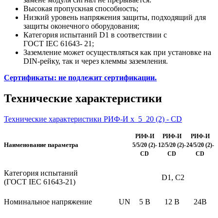
Высокая пропускная способность;
Низкий уровень напряжения защиты, подходящий для
защиты оконечного оборудования;
Категория испытаний D1 в соответствии с
ГОСТ IEC 61643- 21;
Заземление может осуществляться как при установке на
DIN-рейку, так и через клеммы заземления.
Сертификаты: не подлежит сертификации.
Технические характеристики
Технические характеристики РИФ-И х_5_20 (2) - CD
РИФ-И
РИФ-И
РИФ-И
Наименование параметра
5/5/20 (2)-
12/5/20 (2)-
24/5/20 (2)-
CD
CD
CD
Категория испытаний
D1, С2
(ГОСТ IEC 61643-21)
Номинальное напряжение
UN
5 В
12 В
24В