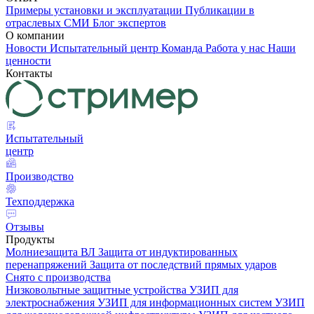
Примеры установки и эксплуатации
Публикации в
отраслевых СМИ
Блог экспертов
О компании
Новости
Испытательный центр
Команда
Работа у нас
Наши
ценности
Контакты
Испытательный
центр
Производство
Техподдержка
Отзывы
Продукты
Молниезащита ВЛ
Защита от индуктированных
перенапряжений
Защита от последствий прямых ударов
Снято с производства
Низковольтные защитные устройства
УЗИП для
электроснабжения
УЗИП для информационных систем
УЗИП