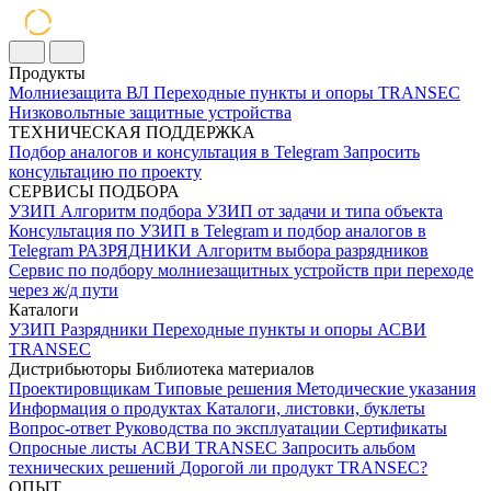
Продукты
Молниезащита ВЛ
Переходные пункты и опоры
TRANSEC
Низковольтные защитные устройства
ТЕХНИЧЕСКАЯ ПОДДЕРЖКА
Подбор аналогов и консультация в Telegram
Запросить
консультацию по проекту
СЕРВИСЫ ПОДБОРА
УЗИП
Алгоритм подбора УЗИП от задачи и типа объекта
Консультация по УЗИП в Telegram и подбор аналогов в
Telegram
РАЗРЯДНИКИ
Алгоритм выбора разрядников
Сервис по подбору молниезащитных устройств при переходе
через ж/д пути
Каталоги
УЗИП
Разрядники
Переходные пункты и опоры
АСВИ
TRANSEC
Дистрибьюторы
Библиотека материалов
Проектировщикам
Типовые решения
Методические указания
Информация о продуктах
Каталоги, листовки, буклеты
Вопрос-ответ
Руководства по эксплуатации
Сертификаты
Опросные листы
АСВИ TRANSEC
Запросить альбом
технических решений
Дорогой ли продукт TRANSEC?
ОПЫТ