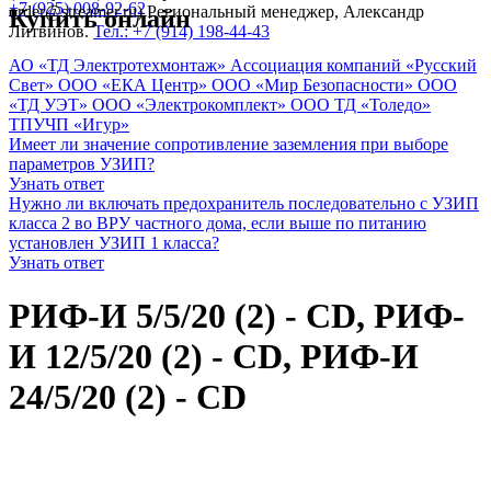
+7 (925) 008-92-62
order@streamer.ru) Региональный менеджер, Александр
Купить онлайн
Литвинов.
Тел.: +7 (914) 198-44-43
АО «ТД Электротехмонтаж»
Ассоциация компаний «Русский
Свет»
ООО «ЕКА Центр»
ООО «Мир Безопасности»
ООО
«ТД УЭТ»
ООО «Электрокомплект»
ООО ТД «Толедо»
ТПУЧП «Игур»
Имеет ли значение сопротивление заземления при выборе
параметров УЗИП?
Узнать ответ
Нужно ли включать предохранитель последовательно с УЗИП
класса 2 во ВРУ частного дома, если выше по питанию
установлен УЗИП 1 класса?
Узнать ответ
РИФ-И 5/5/20 (2) - CD, РИФ-
И 12/5/20 (2) - CD, РИФ-И
24/5/20 (2) - CD