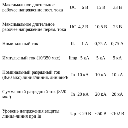
Максимальное длительное
UC
6 В
15 В
33 В
рабочее напряжение пост. тока
Максимальное длительное
UC
4,2 В
10,5 В
23 В
рабочее напряжение перем. тока
Номинальный ток
IL
1 А
0,75 А
0,75 А
Импульсный ток (10/350 мкс)
Iimp
5 кA
5 кA
5 кА
Номинальный разрядный ток
In
10 кА
10 кA
10 кA
(8/20 мкс) линия/линия, линия/PE
Суммарный разрядный ток (8/20
In
20 кА
20 кA
20 кA
мкс)
Уровень напряжения защиты
Up
≤ 29 В
≤50 В
≤102 В
линия-линия при In