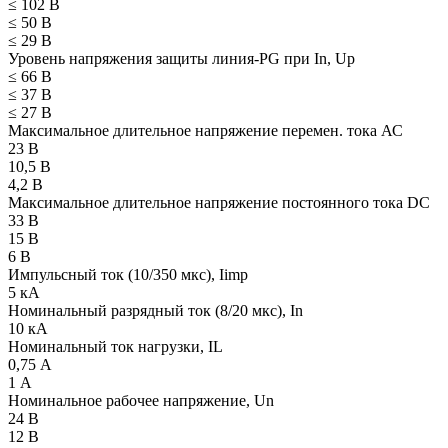
≤ 102 В
≤ 50 В
≤ 29 В
Уровень напряжения защиты линия-PG при In, Uр
≤ 66 В
≤ 37 В
≤ 27 В
Максимальное длительное напряжение перемен. тока АС
23 В
10,5 В
4,2 В
Максимальное длительное напряжение постоянного тока DC
33 В
15 В
6 В
Импульсный ток (10/350 мкс), Iimp
5 кА
Номинальный разрядный ток (8/20 мкс), In
10 кА
Номинальный ток нагрузки, IL
0,75 А
1 А
Номинальное рабочее напряжение, Un
24 В
12 В