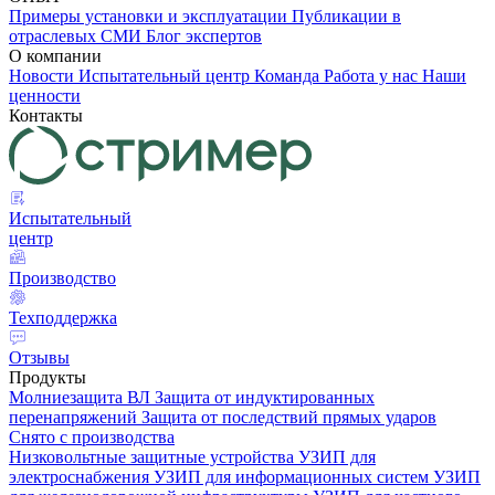
Примеры установки и эксплуатации
Публикации в
отраслевых СМИ
Блог экспертов
О компании
Новости
Испытательный центр
Команда
Работа у нас
Наши
ценности
Контакты
Испытательный
центр
Производство
Техподдержка
Отзывы
Продукты
Молниезащита ВЛ
Защита от индуктированных
перенапряжений
Защита от последствий прямых ударов
Снято с производства
Низковольтные защитные устройства
УЗИП для
электроснабжения
УЗИП для информационных систем
УЗИП