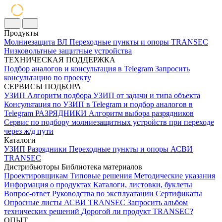
Продукты
Молниезащита ВЛ
Переходные пункты и опоры
TRANSEC
Низковольтные защитные устройства
ТЕХНИЧЕСКАЯ ПОДДЕРЖКА
Подбор аналогов и консультация в Telegram
Запросить
консультацию по проекту
СЕРВИСЫ ПОДБОРА
УЗИП
Алгоритм подбора УЗИП от задачи и типа объекта
Консультация по УЗИП в Telegram и подбор аналогов в
Telegram
РАЗРЯДНИКИ
Алгоритм выбора разрядников
Сервис по подбору молниезащитных устройств при переходе
через ж/д пути
Каталоги
УЗИП
Разрядники
Переходные пункты и опоры
АСВИ
TRANSEC
Дистрибьюторы
Библиотека материалов
Проектировщикам
Типовые решения
Методические указания
Информация о продуктах
Каталоги, листовки, буклеты
Вопрос-ответ
Руководства по эксплуатации
Сертификаты
Опросные листы
АСВИ TRANSEC
Запросить альбом
технических решений
Дорогой ли продукт TRANSEC?
ОПЫТ