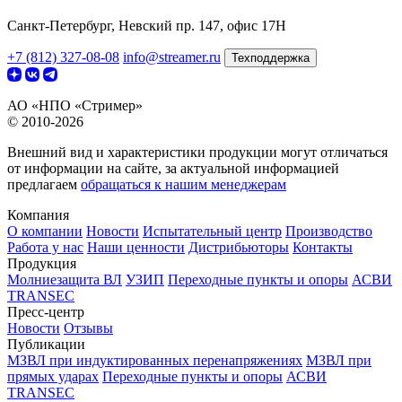
Санкт-Петербург, Невский пр. 147, офис 17Н
+7 (812) 327-08-08
info@streamer.ru
Техподдержка
АО «НПО «Стример»
© 2010-2026
Внешний вид и характеристики продукции могут отличаться
от информации на сайте, за актуальной информацией
предлагаем
обращаться к нашим менеджерам
Компания
О компании
Новости
Испытательный центр
Производство
Работа у нас
Наши ценности
Дистрибьюторы
Контакты
Продукция
Молниезащита ВЛ
УЗИП
Переходные пункты и опоры
АСВИ
TRANSEC
Пресс-центр
Новости
Отзывы
Публикации
МЗВЛ при индуктированных перенапряжениях
МЗВЛ при
прямых ударах
Переходные пункты и опоры
АСВИ
TRANSEC