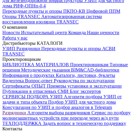
для железнодорожной инфраструктуры
УЗИП для частного
дома
РИФ-ОПНп-0,4
Переходные пункты и опоры
ПКПО-КВ
Цифровой ППМ
Опоры
TRANSEC
Автоматизированная система
восстановления изоляции TRANSEC
О компании
Новости
Испытательный центр
Команда
Наши ценности
Работа у нас
Дистрибьюторы
КАТАЛОГИ
УЗИП
Разрядники
Переходные пункты и опоры
АСВИ
TRANSEC
Проектировщикам
БИБЛИОТЕКА МАТЕРИАЛОВ
Проектировщикам
Типовые
решения
Методические указания
BIM&CAD-библиотеки
Информация о продуктах
Каталоги, листовки, буклеты
Видеотека
Вопрос-ответ
Руководства по эксплуатации
Сертификаты
ОПЫТ
Примеры установки и эксплуатации
Публикации в отраслевых СМИ
Блог экспертов
СЕРВИСЫ ПОДБОРА
УЗИП
Алгоритм подбора УЗИП от
задачи и типа объекта
Подбор УЗИП для частного дома
Консультация по УЗИП и подбор аналогов в Telegram
Разрядники
Алгоритм выбора разрядников
Сервис по подбору
молниезащитных устройств при переходе через ж/д пути
ТЕХПОДДЕРЖКА
Задать вопрос в техническую поддержку
Контакты