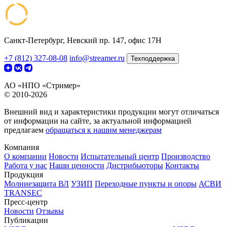
Санкт-Петербург, Невский пр. 147, офис 17Н
+7 (812) 327-08-08
info@streamer.ru
Техподдержка
АО «НПО «Стример»
© 2010-2026
Внешний вид и характеристики продукции могут отличаться
от информации на сайте, за актуальной информацией
предлагаем
обращаться к нашим менеджерам
Компания
О компании
Новости
Испытательный центр
Производство
Работа у нас
Наши ценности
Дистрибьюторы
Контакты
Продукция
Молниезащита ВЛ
УЗИП
Переходные пункты и опоры
АСВИ
TRANSEC
Пресс-центр
Новости
Отзывы
Публикации