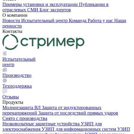
Примеры установки и эксплуатации
Публикации в
отраслевых СМИ
Блог экспертов
О компании
Новости
Испытательный центр
Команда
Работа у нас
Наши
ценности
Контакты
Испытательный
центр
Производство
Техподдержка
Отзывы
Продукты
Молниезащита ВЛ
Защита от индуктированных
перенапряжений
Защита от последствий прямых ударов
Снято с производства
Низковольтные защитные устройства
УЗИП для
электроснабжения
УЗИП для информационных систем
УЗИП