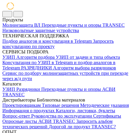
Продукты
Молниезащита ВЛ
Переходные пункты и опоры
TRANSEC
Низковольтные защитные устройства
ТЕХНИЧЕСКАЯ ПОДДЕРЖКА
Подбор аналогов и консультация в Telegram
Запросить
консультацию по проекту
СЕРВИСЫ ПОДБОРА
УЗИП
Алгоритм подбора УЗИП от задачи и типа объекта
Консультация по УЗИП в Telegram и подбор аналогов в
Telegram
РАЗРЯДНИКИ
Алгоритм выбора разрядников
Сервис по подбору молниезащитных устройств при переходе
через ж/д пути
Каталоги
УЗИП
Разрядники
Переходные пункты и опоры
АСВИ
TRANSEC
Дистрибьюторы
Библиотека материалов
Проектировщикам
Типовые решения
Методические указания
Информация о продуктах
Каталоги, листовки, буклеты
Вопрос-ответ
Руководства по эксплуатации
Сертификаты
Опросные листы
АСВИ TRANSEC
Запросить альбом
технических решений
Дорогой ли продукт TRANSEC?
ОПЫТ