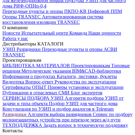
для железнодорожной инфраструктуры
УЗИП для частного
дома
РИФ-ОПНп-0,4
Переходные пункты и опоры
ПКПО-КВ
Цифровой ППМ
Опоры
TRANSEC
Автоматизированная система
восстановления изоляции TRANSEC
О компании
Новости
Испытательный центр
Команда
Наши ценности
Работа у нас
Дистрибьюторы
КАТАЛОГИ
УЗИП
Разрядники
Переходные пункты и опоры
АСВИ
TRANSEC
Проектировщикам
БИБЛИОТЕКА МАТЕРИАЛОВ
Проектировщикам
Типовые
решения
Методические указания
BIM&CAD-библиотеки
Информация о продуктах
Каталоги, листовки, буклеты
Видеотека
Вопрос-ответ
Руководства по эксплуатации
Сертификаты
ОПЫТ
Примеры установки и эксплуатации
Публикации в отраслевых СМИ
Блог экспертов
СЕРВИСЫ ПОДБОРА
УЗИП
Алгоритм подбора УЗИП от
задачи и типа объекта
Подбор УЗИП для частного дома
Консультация по УЗИП и подбор аналогов в Telegram
Разрядники
Алгоритм выбора разрядников
Сервис по подбору
молниезащитных устройств при переходе через ж/д пути
ТЕХПОДДЕРЖКА
Задать вопрос в техническую поддержку
Контакты