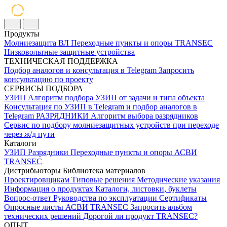
Продукты
Молниезащита ВЛ
Переходные пункты и опоры
TRANSEC
Низковольтные защитные устройства
ТЕХНИЧЕСКАЯ ПОДДЕРЖКА
Подбор аналогов и консультация в Telegram
Запросить
консультацию по проекту
СЕРВИСЫ ПОДБОРА
УЗИП
Алгоритм подбора УЗИП от задачи и типа объекта
Консультация по УЗИП в Telegram и подбор аналогов в
Telegram
РАЗРЯДНИКИ
Алгоритм выбора разрядников
Сервис по подбору молниезащитных устройств при переходе
через ж/д пути
Каталоги
УЗИП
Разрядники
Переходные пункты и опоры
АСВИ
TRANSEC
Дистрибьюторы
Библиотека материалов
Проектировщикам
Типовые решения
Методические указания
Информация о продуктах
Каталоги, листовки, буклеты
Вопрос-ответ
Руководства по эксплуатации
Сертификаты
Опросные листы
АСВИ TRANSEC
Запросить альбом
технических решений
Дорогой ли продукт TRANSEC?
ОПЫТ