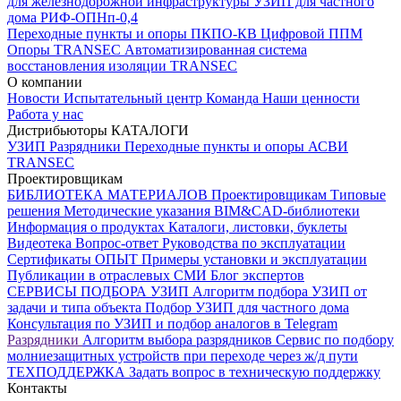
для железнодорожной инфраструктуры
УЗИП для частного
дома
РИФ-ОПНп-0,4
Переходные пункты и опоры
ПКПО-КВ
Цифровой ППМ
Опоры
TRANSEC
Автоматизированная система
восстановления изоляции TRANSEC
О компании
Новости
Испытательный центр
Команда
Наши ценности
Работа у нас
Дистрибьюторы
КАТАЛОГИ
УЗИП
Разрядники
Переходные пункты и опоры
АСВИ
TRANSEC
Проектировщикам
БИБЛИОТЕКА МАТЕРИАЛОВ
Проектировщикам
Типовые
решения
Методические указания
BIM&CAD-библиотеки
Информация о продуктах
Каталоги, листовки, буклеты
Видеотека
Вопрос-ответ
Руководства по эксплуатации
Сертификаты
ОПЫТ
Примеры установки и эксплуатации
Публикации в отраслевых СМИ
Блог экспертов
СЕРВИСЫ ПОДБОРА
УЗИП
Алгоритм подбора УЗИП от
задачи и типа объекта
Подбор УЗИП для частного дома
Консультация по УЗИП и подбор аналогов в Telegram
Разрядники
Алгоритм выбора разрядников
Сервис по подбору
молниезащитных устройств при переходе через ж/д пути
ТЕХПОДДЕРЖКА
Задать вопрос в техническую поддержку
Контакты