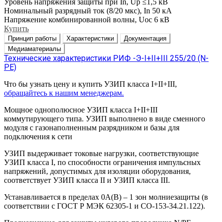
Уровень напряжения защиты при In, Up
≤1,5 кВ
Номинальный разрядный ток (8/20 мкс), In
50 кА
Напряжение комбинированной волны, Uoc
6 кВ
Купить
Принцип работы
Характеристики
Документация
Медиаматериалы
Технические характеристики РИФ -Э-I+II+III 255/20 (N-
PE)
Что бы узнать цену и купить УЗИП класса I+II+III,
обращайтесь к нашим менеджерам.
Мощное однополюсное УЗИП класса I+II+III
коммутирующего типа. УЗИП выполнено в виде сменного
модуля с газонаполненным разрядником и базы для
подключения к сети
УЗИП выдерживает токовые нагрузки, соответствующие
УЗИП класса I, по способности ограничения импульсных
напряжений, допустимых для изоляции оборудования,
соответствует УЗИП класса II и УЗИП класса III.
Устанавливается в пределах 0А(В) – 1 зон молниезащиты (в
соответствии с ГОСТ Р МЭК 62305-1 и СО-153-34.21.122).