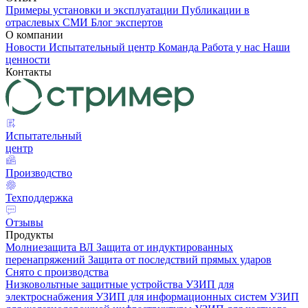
Примеры установки и эксплуатации
Публикации в
отраслевых СМИ
Блог экспертов
О компании
Новости
Испытательный центр
Команда
Работа у нас
Наши
ценности
Контакты
Испытательный
центр
Производство
Техподдержка
Отзывы
Продукты
Молниезащита ВЛ
Защита от индуктированных
перенапряжений
Защита от последствий прямых ударов
Снято с производства
Низковольтные защитные устройства
УЗИП для
электроснабжения
УЗИП для информационных систем
УЗИП