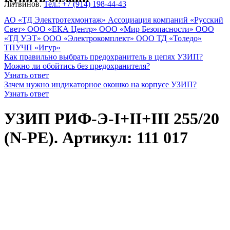
Литвинов.
Тел.: +7 (914) 198-44-43
АО «ТД Электротехмонтаж»
Ассоциация компаний «Русский
Свет»
ООО «ЕКА Центр»
ООО «Мир Безопасности»
ООО
«ТД УЭТ»
ООО «Электрокомплект»
ООО ТД «Толедо»
ТПУЧП «Игур»
Как правильно выбрать предохранитель в цепях УЗИП?
Можно ли обойтись без предохранителя?
Узнать ответ
Зачем нужно индикаторное окошко на корпусе УЗИП?
Узнать ответ
УЗИП РИФ-Э-I+II+III 255/20
(N-PE). Артикул: 111 017