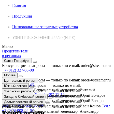
Главная
Продукция
Низковольтные защитные устройства
УЗИП РИФ-Э-I+II+III 255/20 (N-PE)
Меню
Представители
в регионах
Санкт-Петербург
Консультации и запросы — только по e-mail:
order@streamer.ru
+7 (812) 327-08-08
Москва
Консультации и запросы — только по e-mail:
order@streamer.ru
Центральный регион
+7 (495) 987-44-43
(Консультации и запросы — только по e-mail:
Южный регион
order@streamer.ru) Региональный менеджер, Виталий
(Консультации и запросы — только по e-mail:
Уральский регион
Мельников.
Тел.: +7 (985) 387-15-15
order@streamer.ru) Региональный менеджер, Юрий Бочаров
(Консультации и запросы — только по e-mail:
Западно-Сибирский регион
Тел.: +7 (916) 990-55-38
order@streamer.ru) Региональный менеджер, Юрий Бочаров.
(Консультации и запросы — только по e-mail:
Дальневосточный регион
Тел.: +7 (916) 990-55-38
order@streamer.ru) Региональный менеджер, Иван Конов
Тел.:
(Консультации и запросы — только по e-mail:
+7 (925) 008-92-62
order@streamer.ru) Региональный менеджер, Александр
Купить онлайн