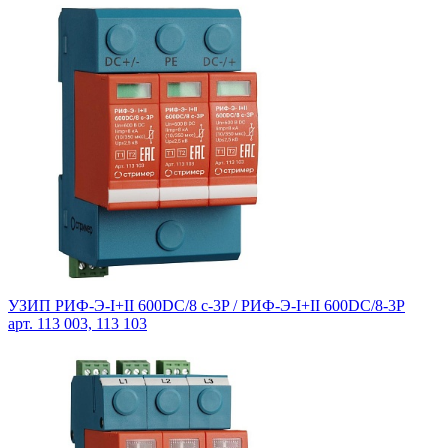
УЗИП РИФ-Э-I+II 600DC/8 с-3P / РИФ-Э-I+II 600DC/8-3P
арт. 113 003, 113 103