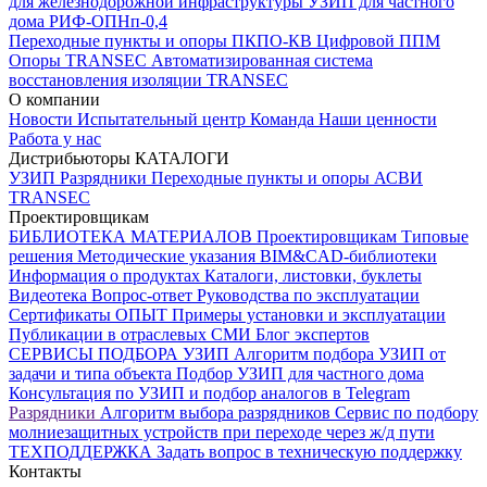
для железнодорожной инфраструктуры
УЗИП для частного
дома
РИФ-ОПНп-0,4
Переходные пункты и опоры
ПКПО-КВ
Цифровой ППМ
Опоры
TRANSEC
Автоматизированная система
восстановления изоляции TRANSEC
О компании
Новости
Испытательный центр
Команда
Наши ценности
Работа у нас
Дистрибьюторы
КАТАЛОГИ
УЗИП
Разрядники
Переходные пункты и опоры
АСВИ
TRANSEC
Проектировщикам
БИБЛИОТЕКА МАТЕРИАЛОВ
Проектировщикам
Типовые
решения
Методические указания
BIM&CAD-библиотеки
Информация о продуктах
Каталоги, листовки, буклеты
Видеотека
Вопрос-ответ
Руководства по эксплуатации
Сертификаты
ОПЫТ
Примеры установки и эксплуатации
Публикации в отраслевых СМИ
Блог экспертов
СЕРВИСЫ ПОДБОРА
УЗИП
Алгоритм подбора УЗИП от
задачи и типа объекта
Подбор УЗИП для частного дома
Консультация по УЗИП и подбор аналогов в Telegram
Разрядники
Алгоритм выбора разрядников
Сервис по подбору
молниезащитных устройств при переходе через ж/д пути
ТЕХПОДДЕРЖКА
Задать вопрос в техническую поддержку
Контакты