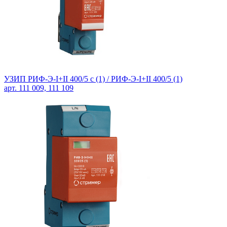
УЗИП РИФ-Э-I+II 400/5 c (1) / РИФ-Э-I+II 400/5 (1)
арт. 111 009, 111 109