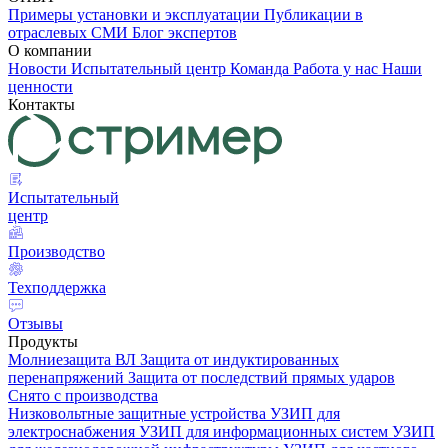
Примеры установки и эксплуатации
Публикации в
отраслевых СМИ
Блог экспертов
О компании
Новости
Испытательный центр
Команда
Работа у нас
Наши
ценности
Контакты
Испытательный
центр
Производство
Техподдержка
Отзывы
Продукты
Молниезащита ВЛ
Защита от индуктированных
перенапряжений
Защита от последствий прямых ударов
Снято с производства
Низковольтные защитные устройства
УЗИП для
электроснабжения
УЗИП для информационных систем
УЗИП