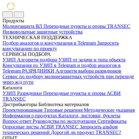
Продукты
Молниезащита ВЛ
Переходные пункты и опоры
TRANSEC
Низковольтные защитные устройства
ТЕХНИЧЕСКАЯ ПОДДЕРЖКА
Подбор аналогов и консультация в Telegram
Запросить
консультацию по проекту
СЕРВИСЫ ПОДБОРА
УЗИП
Алгоритм подбора УЗИП от задачи и типа объекта
Консультация по УЗИП в Telegram и подбор аналогов в
Telegram
РАЗРЯДНИКИ
Алгоритм выбора разрядников
Сервис по подбору молниезащитных устройств при переходе
через ж/д пути
Каталоги
УЗИП
Разрядники
Переходные пункты и опоры
АСВИ
TRANSEC
Дистрибьюторы
Библиотека материалов
Проектировщикам
Типовые решения
Методические указания
Информация о продуктах
Каталоги, листовки, буклеты
Вопрос-ответ
Руководства по эксплуатации
Сертификаты
Опросные листы
АСВИ TRANSEC
Запросить альбом
технических решений
Дорогой ли продукт TRANSEC?
ОПЫТ