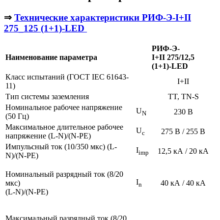
⇒
Технические характеристики РИФ-Э-I+II
275_125 (1+1)-LED
РИФ-Э-
Наименование параметра
I+II
275/12,5
(1+1)-LED
Класс испытаний (ГОСТ IEC 61643-
I+II
11)
Тип системы заземления
TT, TN-S
Номинальное рабочее напряжение
U
230 В
N
(50 Гц)
Максимальное длительное рабочее
U
275 В / 255 В
с
напряжение (L-N)/(N-PE)
Импульсный ток (10/350 мкс) (L-
I
12,5 кА / 20 кА
imp
N)/(N-PE)
Номинальный разрядный ток (8/20
I
мкс)
40 кА / 40 кА
n
(L-N)/(N-PE)
Максимальный разрядный ток (8/20