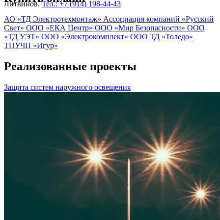
Литвинов.
Тел.: +7 (914) 198-44-43
АО «ТД Электротехмонтаж»
Ассоциация компаний «Русский
Свет»
ООО «ЕКА Центр»
ООО «Мир Безопасности»
ООО
«ТД УЭТ»
ООО «Электрокомплект»
ООО ТД «Толедо»
ТПУЧП «Игур»
Реализованные проекты
Защита систем наружного освещения