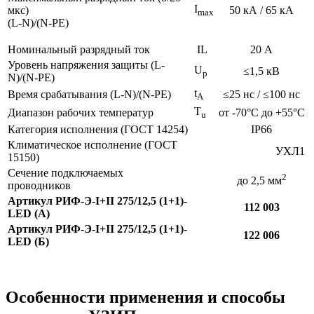
I
мкс)
50 кА / 65 кА
max
(L-N)/(N-PE)
Номинальный разрядный ток
IL
20 А
Уровень напряжения защиты (L-
U
≤1,5 кВ
p
N)/(N-PE)
t
Время срабатывания (L-N)/(N-PE)
≤25 нс / ≤100 нс
A
T
Диапазон рабочих температур
от -70°С до +55°С
u
Категория исполнения (ГОСТ 14254)
IP66
Климатическое исполнение (ГОСТ
УХЛ1
15150)
Сечение подключаемых
2
до 2,5 мм
проводников
Артикул РИФ-Э-I+II 275/12,5 (1+1)-
112 003
LED (А)
Артикул РИФ-Э-I+II 275/12,5 (1+1)-
122 006
LED (Б)
Особенности применения и способы