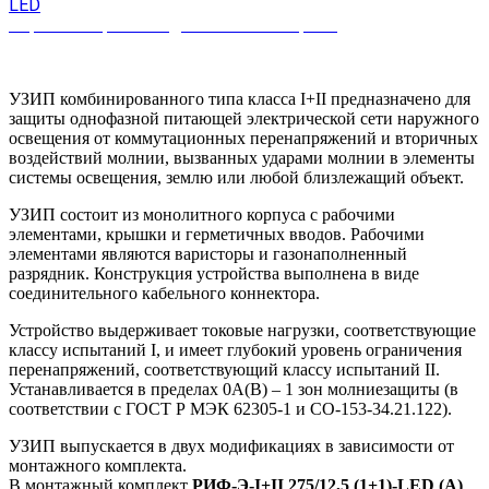
LED
Отраслевые решения для систем освещения
УЗИП комбинированного типа класса I+II предназначено для
защиты однофазной питающей электрической сети наружного
освещения от коммутационных перенапряжений и вторичных
воздействий молнии, вызванных ударами молнии в элементы
системы освещения, землю или любой близлежащий объект.
УЗИП состоит из монолитного корпуса с рабочими
элементами, крышки и герметичных вводов. Рабочими
элементами являются варисторы и газонаполненный
разрядник. Конструкция устройства выполнена в виде
соединительного кабельного коннектора.
Устройство выдерживает токовые нагрузки, соответствующие
классу испытаний I, и имеет глубокий уровень ограничения
перенапряжений, соответствующий классу испытаний II.
Устанавливается в пределах 0А(В) – 1 зон молниезащиты (в
соответствии с ГОСТ Р МЭК 62305-1 и СО-153-34.21.122).
УЗИП выпускается в двух модификациях в зависимости от
монтажного комплекта.
В монтажный комплект
РИФ-Э-I+II 275/12,5 (1+1)-LED (А)