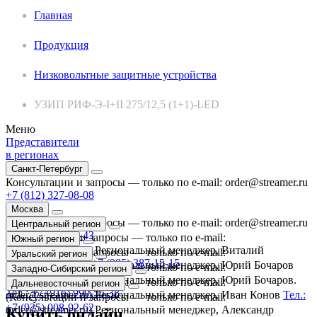
Главная
Продукция
Низковольтные защитные устройства
УЗИП РИФ-Э-I+II 275/12,5 (1+1)-LED
Меню
Представители
в регионах
Санкт-Петербург
Консультации и запросы — только по e-mail:
order@streamer.ru
+7 (812) 327-08-08
Москва
Консультации и запросы — только по e-mail:
order@streamer.ru
Центральный регион
+7 (495) 987-44-43
(Консультации и запросы — только по e-mail:
Южный регион
order@streamer.ru) Региональный менеджер, Виталий
(Консультации и запросы — только по e-mail:
Уральский регион
Мельников.
Тел.: +7 (985) 387-15-15
order@streamer.ru) Региональный менеджер, Юрий Бочаров
(Консультации и запросы — только по e-mail:
Западно-Сибирский регион
Тел.: +7 (916) 990-55-38
order@streamer.ru) Региональный менеджер, Юрий Бочаров.
(Консультации и запросы — только по e-mail:
Дальневосточный регион
Тел.: +7 (916) 990-55-38
order@streamer.ru) Региональный менеджер, Иван Конов
Тел.:
(Консультации и запросы — только по e-mail:
+7 (925) 008-92-62
order@streamer.ru) Региональный менеджер, Александр
Купить онлайн