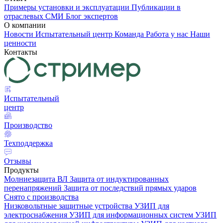
Примеры установки и эксплуатации
Публикации в
отраслевых СМИ
Блог экспертов
О компании
Новости
Испытательный центр
Команда
Работа у нас
Наши
ценности
Контакты
Испытательный
центр
Производство
Техподдержка
Отзывы
Продукты
Молниезащита ВЛ
Защита от индуктированных
перенапряжений
Защита от последствий прямых ударов
Снято с производства
Низковольтные защитные устройства
УЗИП для
электроснабжения
УЗИП для информационных систем
УЗИП