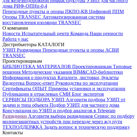
для железнодорожной инфраструктуры
УЗИП для частного
дома
РИФ-ОПНп-0,4
Переходные пункты и опоры
ПКПО-КВ
Цифровой ППМ
Опоры
TRANSEC
Автоматизированная система
восстановления изоляции TRANSEC
О компании
Новости
Испытательный центр
Команда
Наши ценности
Работа у нас
Дистрибьюторы
КАТАЛОГИ
УЗИП
Разрядники
Переходные пункты и опоры
АСВИ
TRANSEC
Проектировщикам
БИБЛИОТЕКА МАТЕРИАЛОВ
Проектировщикам
Типовые
решения
Методические указания
BIM&CAD-библиотеки
Информация о продуктах
Каталоги, листовки, буклеты
Видеотека
Вопрос-ответ
Руководства по эксплуатации
Сертификаты
ОПЫТ
Примеры установки и эксплуатации
Публикации в отраслевых СМИ
Блог экспертов
СЕРВИСЫ ПОДБОРА
УЗИП
Алгоритм подбора УЗИП от
задачи и типа объекта
Подбор УЗИП для частного дома
Консультация по УЗИП и подбор аналогов в Telegram
Разрядники
Алгоритм выбора разрядников
Сервис по подбору
молниезащитных устройств при переходе через ж/д пути
ТЕХПОДДЕРЖКА
Задать вопрос в техническую поддержку
Контакты