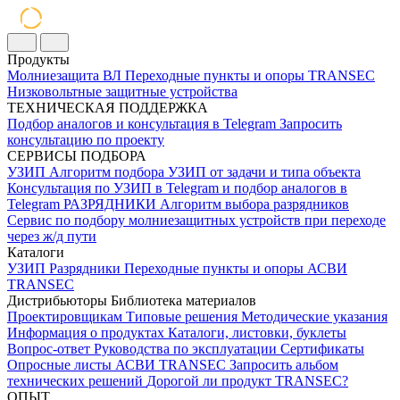
Продукты
Молниезащита ВЛ
Переходные пункты и опоры
TRANSEC
Низковольтные защитные устройства
ТЕХНИЧЕСКАЯ ПОДДЕРЖКА
Подбор аналогов и консультация в Telegram
Запросить
консультацию по проекту
СЕРВИСЫ ПОДБОРА
УЗИП
Алгоритм подбора УЗИП от задачи и типа объекта
Консультация по УЗИП в Telegram и подбор аналогов в
Telegram
РАЗРЯДНИКИ
Алгоритм выбора разрядников
Сервис по подбору молниезащитных устройств при переходе
через ж/д пути
Каталоги
УЗИП
Разрядники
Переходные пункты и опоры
АСВИ
TRANSEC
Дистрибьюторы
Библиотека материалов
Проектировщикам
Типовые решения
Методические указания
Информация о продуктах
Каталоги, листовки, буклеты
Вопрос-ответ
Руководства по эксплуатации
Сертификаты
Опросные листы
АСВИ TRANSEC
Запросить альбом
технических решений
Дорогой ли продукт TRANSEC?
ОПЫТ