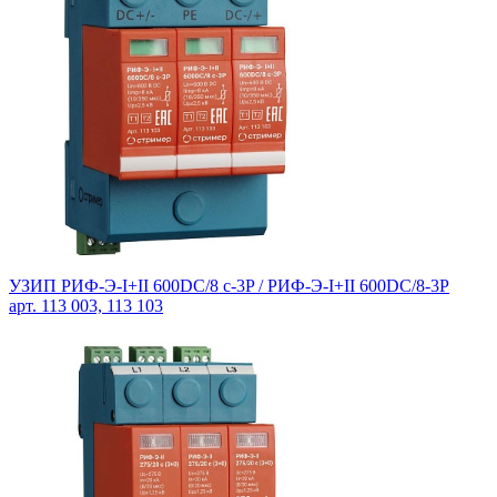
УЗИП РИФ-Э-I+II 600DC/8 с-3P / РИФ-Э-I+II 600DC/8-3P
арт. 113 003, 113 103