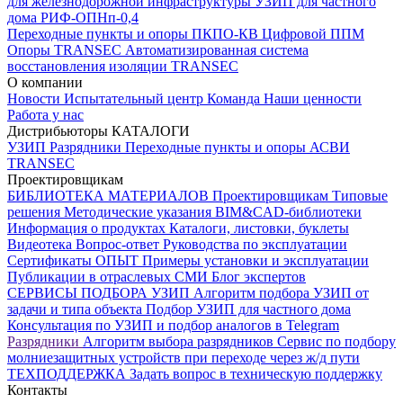
для железнодорожной инфраструктуры
УЗИП для частного
дома
РИФ-ОПНп-0,4
Переходные пункты и опоры
ПКПО-КВ
Цифровой ППМ
Опоры
TRANSEC
Автоматизированная система
восстановления изоляции TRANSEC
О компании
Новости
Испытательный центр
Команда
Наши ценности
Работа у нас
Дистрибьюторы
КАТАЛОГИ
УЗИП
Разрядники
Переходные пункты и опоры
АСВИ
TRANSEC
Проектировщикам
БИБЛИОТЕКА МАТЕРИАЛОВ
Проектировщикам
Типовые
решения
Методические указания
BIM&CAD-библиотеки
Информация о продуктах
Каталоги, листовки, буклеты
Видеотека
Вопрос-ответ
Руководства по эксплуатации
Сертификаты
ОПЫТ
Примеры установки и эксплуатации
Публикации в отраслевых СМИ
Блог экспертов
СЕРВИСЫ ПОДБОРА
УЗИП
Алгоритм подбора УЗИП от
задачи и типа объекта
Подбор УЗИП для частного дома
Консультация по УЗИП и подбор аналогов в Telegram
Разрядники
Алгоритм выбора разрядников
Сервис по подбору
молниезащитных устройств при переходе через ж/д пути
ТЕХПОДДЕРЖКА
Задать вопрос в техническую поддержку
Контакты