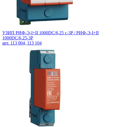
УЗИП РИФ-Э-I+II 1000DC/6,25 с-3P / РИФ-Э-I+II
1000DC/6,25-3P
арт. 113 004, 113 104