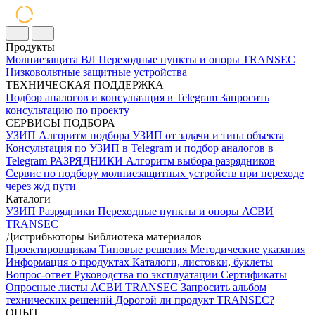
Продукты
Молниезащита ВЛ
Переходные пункты и опоры
TRANSEC
Низковольтные защитные устройства
ТЕХНИЧЕСКАЯ ПОДДЕРЖКА
Подбор аналогов и консультация в Telegram
Запросить
консультацию по проекту
СЕРВИСЫ ПОДБОРА
УЗИП
Алгоритм подбора УЗИП от задачи и типа объекта
Консультация по УЗИП в Telegram и подбор аналогов в
Telegram
РАЗРЯДНИКИ
Алгоритм выбора разрядников
Сервис по подбору молниезащитных устройств при переходе
через ж/д пути
Каталоги
УЗИП
Разрядники
Переходные пункты и опоры
АСВИ
TRANSEC
Дистрибьюторы
Библиотека материалов
Проектировщикам
Типовые решения
Методические указания
Информация о продуктах
Каталоги, листовки, буклеты
Вопрос-ответ
Руководства по эксплуатации
Сертификаты
Опросные листы
АСВИ TRANSEC
Запросить альбом
технических решений
Дорогой ли продукт TRANSEC?
ОПЫТ