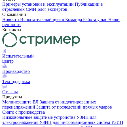
Примеры установки и эксплуатации
Публикации в
отраслевых СМИ
Блог экспертов
О компании
Новости
Испытательный центр
Команда
Работа у нас
Наши
ценности
Контакты
Испытательный
центр
Производство
Техподдержка
Отзывы
Продукты
Молниезащита ВЛ
Защита от индуктированных
перенапряжений
Защита от последствий прямых ударов
Снято с производства
Низковольтные защитные устройства
УЗИП для
электроснабжения
УЗИП для информационных систем
УЗИП