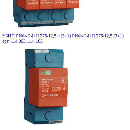
УЗИП РИФ-Э-I+II 275/12,5 с (3+1) РИФ-Э-I+II 275/12,5 (3+1)
арт. 114 003, 114 103