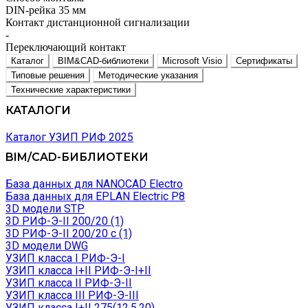
DIN-рейка 35 мм
Контакт дистанционной сигнализации
-
Переключающий контакт
Каталог
BIM&CAD-библиотеки
Microsoft Visio
Сертификаты
Типовые решения
Методические указания
Технические характеристики
КАТАЛОГИ
Каталог УЗИП РИФ 2025
BIM/CAD-БИБЛИОТЕКИ
База данных для NANOCAD Electro
База данных для EPLAN Electric P8
3D модели STP
3D РИФ-Э-II 200/20 (1)
3D РИФ-Э-II 200/20 с (1)
3D модели DWG
УЗИП класса I РИФ-Э-I
УЗИП класса I+II РИФ-Э-I+II
УЗИП класса II РИФ-Э-II
УЗИП класса III РИФ-Э-III
УЗИП класса I+II 275(12,5,20)