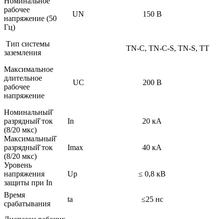
Номинальное
рабочее
UN
150 В
напряжение (50
Гц)
Тип системы
TN-C, TN-C-S, TN-S, TT
заземления
Максимальное
длительное
UC
200 В
рабочее
напряжение
Номинальный̆
разрядный̆ ток
In
20 кА
(8/20 мкс)
Максимальный̆
разрядный̆ ток
Imax
40 кА
(8/20 мкс)
Уровень
напряжения
Up
≤ 0,8 кВ
защиты при In
Время
ta
≤25 нс
срабатывания