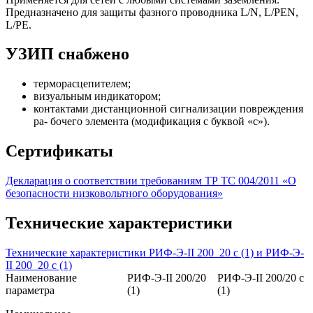
Предназначено для защиты фазного проводника L/N, L/PEN,
L/PE.
УЗИП снабжено
терморасцепителем;
визуальным индикатором;
контактами дистанционной сигнализации повреждения
ра- бочего элемента (модификация с буквой «с»).
Сертификаты
Декларация о соответствии требованиям ТР ТС 004/2011 «О
безопасности низковольтного оборудования»
Технические характеристики
Технические характеристики РИФ-Э-II 200_20 с (1) и РИФ-Э-
II 200_20 с (1)
Наименование
РИФ-Э-II 200/20
РИФ-Э-II 200/20 с
параметра
(1)
(1)