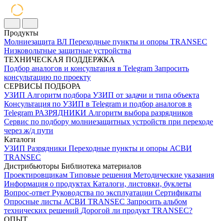
Продукты
Молниезащита ВЛ
Переходные пункты и опоры
TRANSEC
Низковольтные защитные устройства
ТЕХНИЧЕСКАЯ ПОДДЕРЖКА
Подбор аналогов и консультация в Telegram
Запросить
консультацию по проекту
СЕРВИСЫ ПОДБОРА
УЗИП
Алгоритм подбора УЗИП от задачи и типа объекта
Консультация по УЗИП в Telegram и подбор аналогов в
Telegram
РАЗРЯДНИКИ
Алгоритм выбора разрядников
Сервис по подбору молниезащитных устройств при переходе
через ж/д пути
Каталоги
УЗИП
Разрядники
Переходные пункты и опоры
АСВИ
TRANSEC
Дистрибьюторы
Библиотека материалов
Проектировщикам
Типовые решения
Методические указания
Информация о продуктах
Каталоги, листовки, буклеты
Вопрос-ответ
Руководства по эксплуатации
Сертификаты
Опросные листы
АСВИ TRANSEC
Запросить альбом
технических решений
Дорогой ли продукт TRANSEC?
ОПЫТ