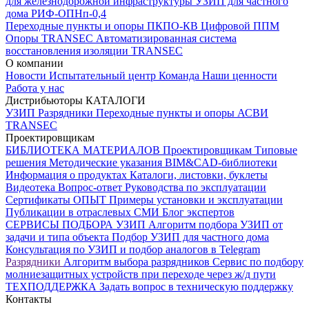
для железнодорожной инфраструктуры
УЗИП для частного
дома
РИФ-ОПНп-0,4
Переходные пункты и опоры
ПКПО-КВ
Цифровой ППМ
Опоры
TRANSEC
Автоматизированная система
восстановления изоляции TRANSEC
О компании
Новости
Испытательный центр
Команда
Наши ценности
Работа у нас
Дистрибьюторы
КАТАЛОГИ
УЗИП
Разрядники
Переходные пункты и опоры
АСВИ
TRANSEC
Проектировщикам
БИБЛИОТЕКА МАТЕРИАЛОВ
Проектировщикам
Типовые
решения
Методические указания
BIM&CAD-библиотеки
Информация о продуктах
Каталоги, листовки, буклеты
Видеотека
Вопрос-ответ
Руководства по эксплуатации
Сертификаты
ОПЫТ
Примеры установки и эксплуатации
Публикации в отраслевых СМИ
Блог экспертов
СЕРВИСЫ ПОДБОРА
УЗИП
Алгоритм подбора УЗИП от
задачи и типа объекта
Подбор УЗИП для частного дома
Консультация по УЗИП и подбор аналогов в Telegram
Разрядники
Алгоритм выбора разрядников
Сервис по подбору
молниезащитных устройств при переходе через ж/д пути
ТЕХПОДДЕРЖКА
Задать вопрос в техническую поддержку
Контакты