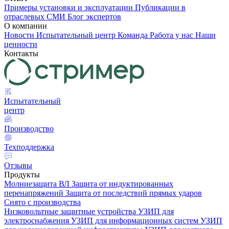
Примеры установки и эксплуатации
Публикации в
отраслевых СМИ
Блог экспертов
О компании
Новости
Испытательный центр
Команда
Работа у нас
Наши
ценности
Контакты
Испытательный
центр
Производство
Техподдержка
Отзывы
Продукты
Молниезащита ВЛ
Защита от индуктированных
перенапряжений
Защита от последствий прямых ударов
Снято с производства
Низковольтные защитные устройства
УЗИП для
электроснабжения
УЗИП для информационных систем
УЗИП