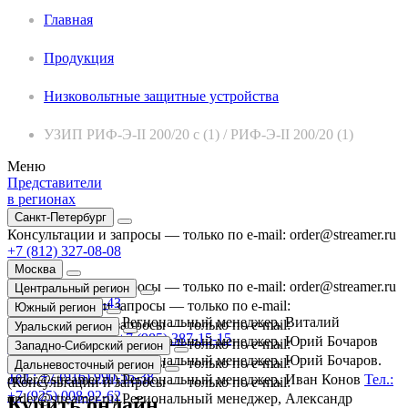
Главная
Продукция
Низковольтные защитные устройства
УЗИП РИФ-Э-II 200/20 с (1) / РИФ-Э-II 200/20 (1)
Меню
Представители
в регионах
Санкт-Петербург
Консультации и запросы — только по e-mail:
order@streamer.ru
+7 (812) 327-08-08
Москва
Консультации и запросы — только по e-mail:
order@streamer.ru
Центральный регион
+7 (495) 987-44-43
(Консультации и запросы — только по e-mail:
Южный регион
order@streamer.ru) Региональный менеджер, Виталий
(Консультации и запросы — только по e-mail:
Уральский регион
Мельников.
Тел.: +7 (985) 387-15-15
order@streamer.ru) Региональный менеджер, Юрий Бочаров
(Консультации и запросы — только по e-mail:
Западно-Сибирский регион
Тел.: +7 (916) 990-55-38
order@streamer.ru) Региональный менеджер, Юрий Бочаров.
(Консультации и запросы — только по e-mail:
Дальневосточный регион
Тел.: +7 (916) 990-55-38
order@streamer.ru) Региональный менеджер, Иван Конов
Тел.:
(Консультации и запросы — только по e-mail:
+7 (925) 008-92-62
order@streamer.ru) Региональный менеджер, Александр
Купить онлайн