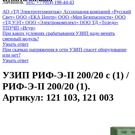
Литвинов.
Тел.: +7 (914) 198-44-43
АО «ТД Электротехмонтаж»
Ассоциация компаний «Русский
Свет»
ООО «ЕКА Центр»
ООО «Мир Безопасности»
ООО
«ТД УЭТ»
ООО «Электрокомплект»
ООО ТД «Толедо»
ТПУЧП «Игур»
При каких условиях срабатывания УЗИП надо менять
сменный модуль?
Узнать ответ
При скачках напряжения в сети УЗИП спасет оборудование
или нет?
Узнать ответ
УЗИП РИФ-Э-II 200/20 с (1) /
РИФ-Э-II 200/20 (1).
Артикул: 121 103, 121 003