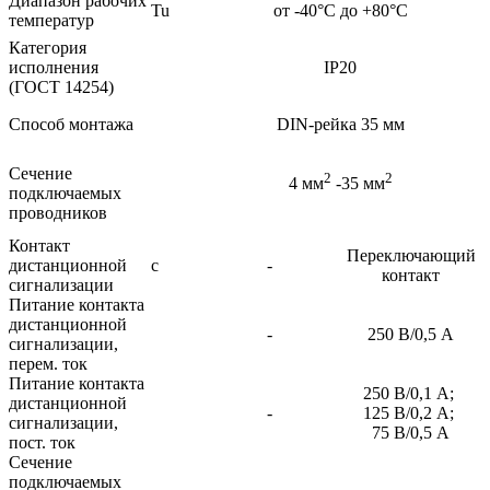
Диапазон рабочих
Tu
от -40°С до +80°С
температур
Категория
исполнения
IP20
(ГОСТ 14254)
Способ монтажа
DIN-рейка 35 мм
Сечение
2
2
4 мм
-35 мм
подключаемых
проводников
Контакт
Переключающий
дистанционной
с
-
контакт
сигнализации
Питание контакта
дистанционной
-
250 В/0,5 А
сигнализации,
перем. ток
Питание контакта
250 В/0,1 А;
дистанционной
-
125 В/0,2 А;
сигнализации,
75 В/0,5 А
пост. ток
Сечение
подключаемых