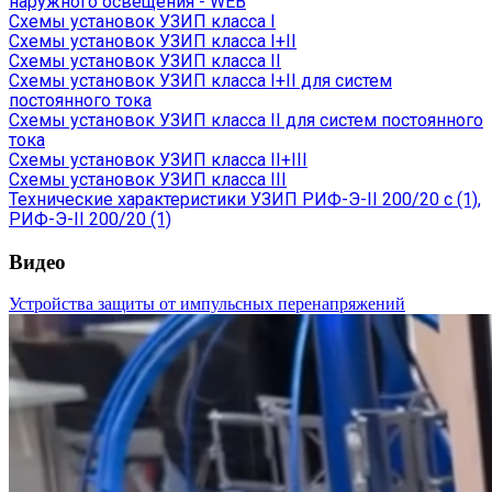
наружного освещения - WEB
Схемы установок УЗИП класса I
Схемы установок УЗИП класса I+II
Схемы установок УЗИП класса II
Схемы установок УЗИП класса I+II для систем
постоянного тока
Схемы установок УЗИП класса II для систем постоянного
тока
Схемы установок УЗИП класса II+III
Схемы установок УЗИП класса III
Технические характеристики УЗИП РИФ-Э-II 200/20 с (1),
РИФ-Э-II 200/20 (1)
Видео
Устройства защиты от импульсных перенапряжений