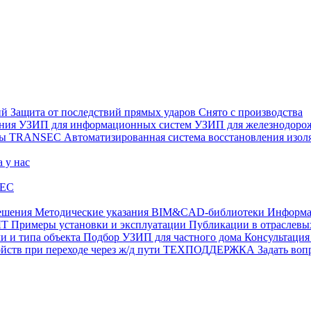
ий
Защита от последствий прямых ударов
Снято с производства
ения
УЗИП для информационных систем
УЗИП для железнодоро
ры
TRANSEC
Автоматизированная система восстановления из
а у нас
EC
ешения
Методические указания
BIM&CAD-библиотеки
Информа
ЫТ
Примеры установки и эксплуатации
Публикации в отрасле
и и типа объекта
Подбор УЗИП для частного дома
Консультация
ств при переходе через ж/д пути
ТЕХПОДДЕРЖКА
Задать воп