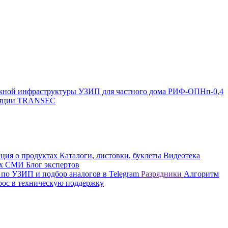
жной инфраструктуры
УЗИП для частного дома
РИФ-ОПНп-0,4
оляции TRANSEC
ция о продуктах
Каталоги, листовки, буклеты
Видеотека
вых СМИ
Блог экспертов
 по УЗИП и подбор аналогов в Telegram
Разрядники
Алгоритм
рос в техническую поддержку