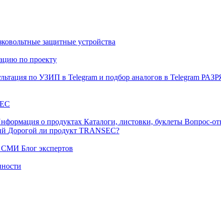
ковольтные защитные устройства
тацию по проекту
льтация по УЗИП в Telegram и подбор аналогов в Telegram
РАЗ
EC
нформация о продуктах
Каталоги, листовки, буклеты
Вопрос-от
ний
Дорогой ли продукт TRANSEC?
ых СМИ
Блог экспертов
нности