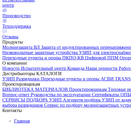
центр
Производство
Техподдержка
Отзывы
Продукты
Молниезащита ВЛ
Защита от индуктированных перенапряжен
Низковольтные защитные устройства
УЗИП для электроснабж
Переходные пункты и опоры
ПКПО-КВ
Цифровой ППМ
Опо
О компании
Новости
Испытательный центр
Команда
Наши ценности
Работ
Дистрибьюторы
КАТАЛОГИ
УЗИП
Разрядники
Переходные пункты и опоры
АСВИ TRANS
Проектировщикам
БИБЛИОТЕКА МАТЕРИАЛОВ
Проектировщикам
Типовые р
Вопрос-ответ
Руководства по эксплуатации
Сертификаты
ОП
СЕРВИСЫ ПОДБОРА
УЗИП
Алгоритм подбора УЗИП от задач
выбора разрядников
Сервис по подбору молниезащитных устрой
Контакты
Главная