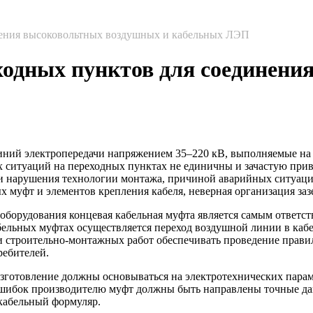
нения высоковольтных воздушных и кабельных ЛЭП
ходных пунктов для соединен
ий электропередачи напряжением 35–220 кВ, выполняемые на оп
х ситуаций на переходных пунктах не единичны и зачастую при
и нарушения технологии монтажа, причиной аварийных ситуац
 муфт и элементов крепления кабеля, неверная организация заз
оборудования концевая кабельная муфта является самым ответс
бельных муфтах осуществляется переход воздушной линии в ка
 строительно-монтажных работ обеспечивать проведение правил
ебителей.
готовление должны основываться на электротехнических параметр
 ошибок производителю муфт должны быть направлены точные да
кабельный формуляр.