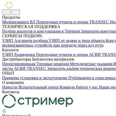
Продукты
Молниезащита ВЛ
Переходные пункты и опоры
TRANSEC
Низ
ТЕХНИЧЕСКАЯ ПОДДЕРЖКА
Подбор аналогов и консультация в Telegram
Запросить консуль
СЕРВИСЫ ПОДБОРА
УЗИП
Алгоритм подбора УЗИП от задачи и типа объекта
Консу
молниезащитных устройств при переходе через ж/д пути
Каталоги
УЗИП
Разрядники
Переходные пункты и опоры
АСВИ TRANS
Дистрибьюторы
Библиотека материалов
Проектировщикам
Типовые решения
Методические указания
И
листы
АСВИ TRANSEC
Запросить альбом технических реше
ОПЫТ
Примеры установки и эксплуатации
Публикации в отраслев
О компании
Новости
Испытательный центр
Команда
Работа у нас
Наши це
Контакты
Испытательный