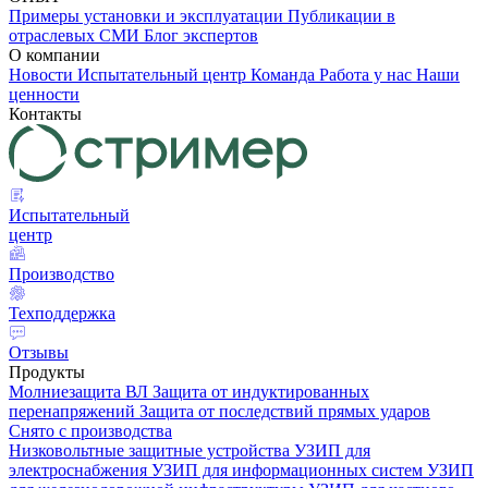
Примеры установки и эксплуатации
Публикации в
отраслевых СМИ
Блог экспертов
О компании
Новости
Испытательный центр
Команда
Работа у нас
Наши
ценности
Контакты
Испытательный
центр
Производство
Техподдержка
Отзывы
Продукты
Молниезащита ВЛ
Защита от индуктированных
перенапряжений
Защита от последствий прямых ударов
Снято с производства
Низковольтные защитные устройства
УЗИП для
электроснабжения
УЗИП для информационных систем
УЗИП