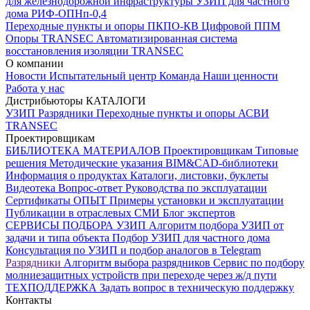
для железнодорожной инфраструктуры
УЗИП для частного
дома
РИФ-ОПНп-0,4
Переходные пункты и опоры
ПКПО-КВ
Цифровой ППМ
Опоры
TRANSEC
Автоматизированная система
восстановления изоляции TRANSEC
О компании
Новости
Испытательный центр
Команда
Наши ценности
Работа у нас
Дистрибьюторы
КАТАЛОГИ
УЗИП
Разрядники
Переходные пункты и опоры
АСВИ
TRANSEC
Проектировщикам
БИБЛИОТЕКА МАТЕРИАЛОВ
Проектировщикам
Типовые
решения
Методические указания
BIM&CAD-библиотеки
Информация о продуктах
Каталоги, листовки, буклеты
Видеотека
Вопрос-ответ
Руководства по эксплуатации
Сертификаты
ОПЫТ
Примеры установки и эксплуатации
Публикации в отраслевых СМИ
Блог экспертов
СЕРВИСЫ ПОДБОРА
УЗИП
Алгоритм подбора УЗИП от
задачи и типа объекта
Подбор УЗИП для частного дома
Консультация по УЗИП и подбор аналогов в Telegram
Разрядники
Алгоритм выбора разрядников
Сервис по подбору
молниезащитных устройств при переходе через ж/д пути
ТЕХПОДДЕРЖКА
Задать вопрос в техническую поддержку
Контакты