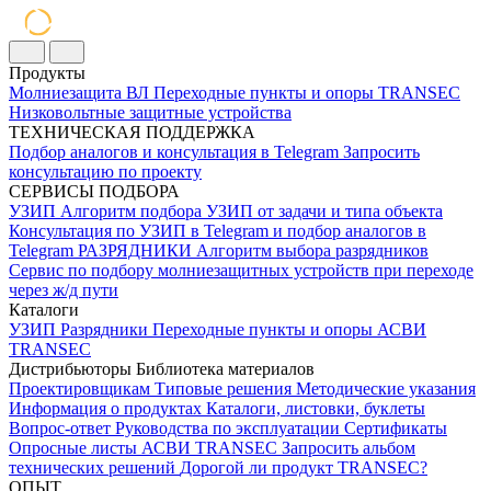
Продукты
Молниезащита ВЛ
Переходные пункты и опоры
TRANSEC
Низковольтные защитные устройства
ТЕХНИЧЕСКАЯ ПОДДЕРЖКА
Подбор аналогов и консультация в Telegram
Запросить
консультацию по проекту
СЕРВИСЫ ПОДБОРА
УЗИП
Алгоритм подбора УЗИП от задачи и типа объекта
Консультация по УЗИП в Telegram и подбор аналогов в
Telegram
РАЗРЯДНИКИ
Алгоритм выбора разрядников
Сервис по подбору молниезащитных устройств при переходе
через ж/д пути
Каталоги
УЗИП
Разрядники
Переходные пункты и опоры
АСВИ
TRANSEC
Дистрибьюторы
Библиотека материалов
Проектировщикам
Типовые решения
Методические указания
Информация о продуктах
Каталоги, листовки, буклеты
Вопрос-ответ
Руководства по эксплуатации
Сертификаты
Опросные листы
АСВИ TRANSEC
Запросить альбом
технических решений
Дорогой ли продукт TRANSEC?
ОПЫТ