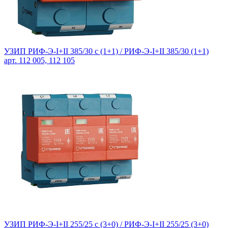
УЗИП РИФ-Э-I+II 385/30 с (1+1) /
РИФ-Э-I+II 385/30 (1+1)
арт. 112 005, 112 105
УЗИП РИФ-Э-I+II 255/25 с (3+0) /
РИФ-Э-I+II 255/25 (3+0)