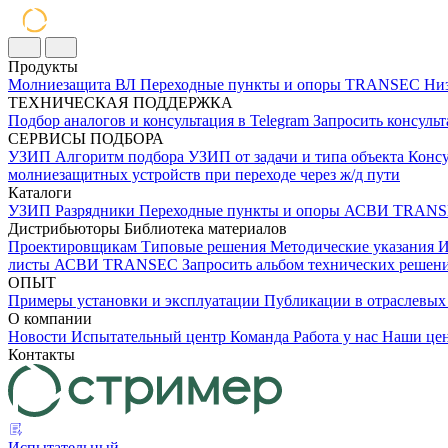
Продукты
Молниезащита ВЛ
Переходные пункты и опоры
TRANSEC
Низ
ТЕХНИЧЕСКАЯ ПОДДЕРЖКА
Подбор аналогов и консультация в Telegram
Запросить консуль
СЕРВИСЫ ПОДБОРА
УЗИП
Алгоритм подбора УЗИП от задачи и типа объекта
Консу
молниезащитных устройств при переходе через ж/д пути
Каталоги
УЗИП
Разрядники
Переходные пункты и опоры
АСВИ TRANS
Дистрибьюторы
Библиотека материалов
Проектировщикам
Типовые решения
Методические указания
И
листы
АСВИ TRANSEC
Запросить альбом технических реше
ОПЫТ
Примеры установки и эксплуатации
Публикации в отраслев
О компании
Новости
Испытательный центр
Команда
Работа у нас
Наши це
Контакты
Испытательный