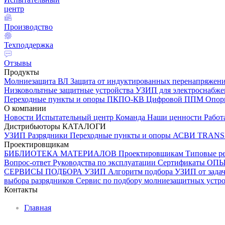
центр
Производство
Техподдержка
Отзывы
Продукты
Молниезащита ВЛ
Защита от индуктированных перенапряжен
Низковольтные защитные устройства
УЗИП для электроснабж
Переходные пункты и опоры
ПКПО-КВ
Цифровой ППМ
Опо
О компании
Новости
Испытательный центр
Команда
Наши ценности
Работ
Дистрибьюторы
КАТАЛОГИ
УЗИП
Разрядники
Переходные пункты и опоры
АСВИ TRANS
Проектировщикам
БИБЛИОТЕКА МАТЕРИАЛОВ
Проектировщикам
Типовые р
Вопрос-ответ
Руководства по эксплуатации
Сертификаты
ОП
СЕРВИСЫ ПОДБОРА
УЗИП
Алгоритм подбора УЗИП от задач
выбора разрядников
Сервис по подбору молниезащитных устрой
Контакты
Главная