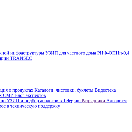
жной инфраструктуры
УЗИП для частного дома
РИФ-ОПНп-0,4
оляции TRANSEC
ция о продуктах
Каталоги, листовки, буклеты
Видеотека
вых СМИ
Блог экспертов
 по УЗИП и подбор аналогов в Telegram
Разрядники
Алгоритм
рос в техническую поддержку