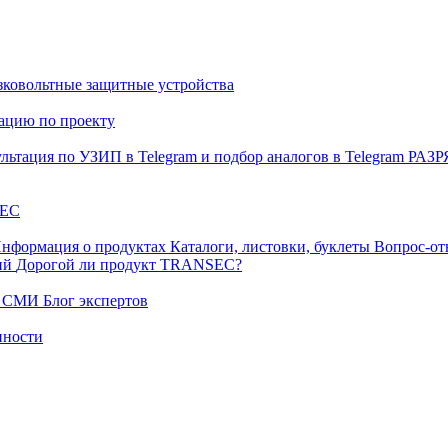
ковольтные защитные устройства
тацию по проекту
льтация по УЗИП в Telegram и подбор аналогов в Telegram
РАЗ
EC
нформация о продуктах
Каталоги, листовки, буклеты
Вопрос-от
ний
Дорогой ли продукт TRANSEC?
ых СМИ
Блог экспертов
нности