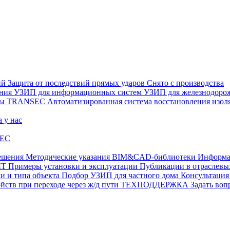
ий
Защита от последствий прямых ударов
Снято с производства
ения
УЗИП для информационных систем
УЗИП для железнодоро
ры
TRANSEC
Автоматизированная система восстановления из
а у нас
EC
ешения
Методические указания
BIM&CAD-библиотеки
Информа
ЫТ
Примеры установки и эксплуатации
Публикации в отрасле
и и типа объекта
Подбор УЗИП для частного дома
Консультация
ств при переходе через ж/д пути
ТЕХПОДДЕРЖКА
Задать воп